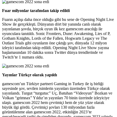
Fuar milyonlar tarafından takip edildi
Fuarın açılışı daha önce olduğu gibi bu sene de Opening Night Live
Show ile gerçekleşti. Dünyanın dört bir yanında canlı olarak
yayınlanan şovda, birçok oyun ilk kez gamescom aracılığı ile
oyunculara tanıtıldı. Sonic Frontiers, Dune: Awakening, Lies of P,
Gotham Knights, Lords of the Fallen, Hogwarts Legacy ve The
Outlast Trials gibi oyunların öne çıktığı şov, dünyada 12 milyon
izleyici tarafından takip edildi. Opening Night Live Show yayına
başlamasından 10 dakika sonra Twitter dünya trendlerinde ve
Twitch’te 1 numara oldu.
Yayınlar Türkçe olarak yapıldı
gamescom’un Türkiye partneri Gaming in Turkey ile iş birliği
sayesinde şov, sevilen isimlerin yayınları üzerinden Türkçe olarak
yayınlandı. Turgut “turgutuc” Uç, Batuhan “Videoyun” Bozkan ve
Volkan “grimnax” Yıldız’ın yayınları 70 binin üzerinde izleyiciye
ulaştı. gamescom 2022 hem çevrimiçi hem de yüz yüze olarak
büyük ilgi gördü. Çevrimiçi şovları 130 milyondan fazla
görüntülenme alan gamescom 2022, etkinliğin 2023’te
gerçekleşeceği tarihi de şimdiden duyurdu. gamescom 2023 yılında