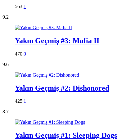
563
1
9.2
Yakın Geçmiş #3: Mafia II
470
0
9.6
Yakın Geçmiş #2: Dishonored
425
1
8.7
Yakın Geçmiş #1: Sleeping Dogs