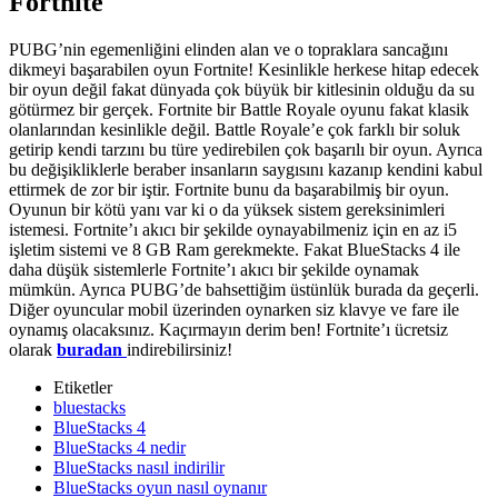
Fortnite
PUBG’nin egemenliğini elinden alan ve o topraklara sancağını
dikmeyi başarabilen oyun Fortnite! Kesinlikle herkese hitap edecek
bir oyun değil fakat dünyada çok büyük bir kitlesinin olduğu da su
götürmez bir gerçek. Fortnite bir Battle Royale oyunu fakat klasik
olanlarından kesinlikle değil. Battle Royale’e çok farklı bir soluk
getirip kendi tarzını bu türe yedirebilen çok başarılı bir oyun. Ayrıca
bu değişikliklerle beraber insanların saygısını kazanıp kendini kabul
ettirmek de zor bir iştir. Fortnite bunu da başarabilmiş bir oyun.
Oyunun bir kötü yanı var ki o da yüksek sistem gereksinimleri
istemesi. Fortnite’ı akıcı bir şekilde oynayabilmeniz için en az i5
işletim sistemi ve 8 GB Ram gerekmekte. Fakat BlueStacks 4 ile
daha düşük sistemlerle Fortnite’ı akıcı bir şekilde oynamak
mümkün. Ayrıca PUBG’de bahsettiğim üstünlük burada da geçerli.
Diğer oyuncular mobil üzerinden oynarken siz klavye ve fare ile
oynamış olacaksınız. Kaçırmayın derim ben! Fortnite’ı ücretsiz
olarak
buradan
indirebilirsiniz!
Etiketler
bluestacks
BlueStacks 4
BlueStacks 4 nedir
BlueStacks nasıl indirilir
BlueStacks oyun nasıl oynanır