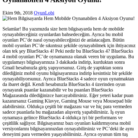
Ekim 9th, 2018
OyunLobi
Selamlar! Bu yazımızda size hem bilgisayarda hem de mobilde
oynayabileceğiniz oyunlardan bahsedeceğim. Ayrıca bu mobil
oyunları PC’de nasıl oynayabileceğinizi de anlatacağım. Bütün
mobil oyunları PC’de sıkıntısız şekilde oynayabilmek için ihtiyacınız
olan tek şey BlueStacks 4! Peki nedir bu BlueStacks 4? BlueStacks
4 mobil oyunları PC’de oynamanıza olanak veren bir uygulama. Bu
uygulamayı bilgisayarınıza 3 dakikada indirip, kurduktan sonra
Gmail hesabınızla giriş yapıyorsunuz. Giriş de yaptıktan sonra
dilediğiniz mobil oyunu bilgisayarınıza indirip kesintisiz bir şekilde
oynayabiliyorsunuz. Ayrıca BlueStacks 4 sadece oyun oynatmaktan
da ibaret değil. Kendi hesabınızla BlueStacks 4 üzerinden oyun
oynayarak puanlar kazanabilir ve bu puanları BlueStacks
Mağazasında dilediğinizce harcayabilirsiniz. Eğer yeteri kadar puan
kazanırsanız Gaming Klavye, Gaming Mouse veya Mousepad bile
alabilirsiniz. Oldukça çeşitli bir mağazası var ve hiç para vermeden
sadece puanlarla bu mağazadan alışveriş yapabilirsiniz. İş oyun
oynamaya gelince BlueStacks 4 oldukça iyi bir performans ve
çeşitlilik sağlıyor. Bilgisayarınız bazı oyunları kaldırmıyorsa mobil
versiyonlarını bilgisayarınızdan oynayabilirsiniz ve PC’deki ile aynı
deneyimi para vermeden yaşayabilirsiniz. Ayrıca oyunun tüm tuş