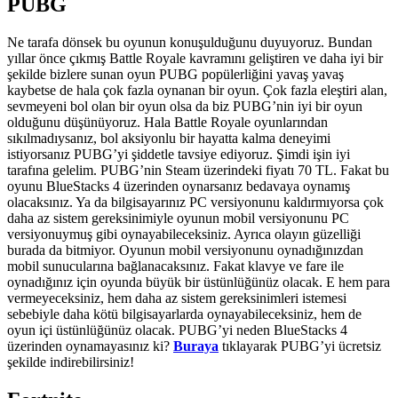
PUBG
Ne tarafa dönsek bu oyunun konuşulduğunu duyuyoruz. Bundan
yıllar önce çıkmış Battle Royale kavramını geliştiren ve daha iyi bir
şekilde bizlere sunan oyun PUBG popülerliğini yavaş yavaş
kaybetse de hala çok fazla oynanan bir oyun. Çok fazla eleştiri alan,
sevmeyeni bol olan bir oyun olsa da biz PUBG’nin iyi bir oyun
olduğunu düşünüyoruz. Hala Battle Royale oyunlarından
sıkılmadıysanız, bol aksiyonlu bir hayatta kalma deneyimi
istiyorsanız PUBG’yi şiddetle tavsiye ediyoruz. Şimdi işin iyi
tarafına gelelim. PUBG’nin Steam üzerindeki fiyatı 70 TL. Fakat bu
oyunu BlueStacks 4 üzerinden oynarsanız bedavaya oynamış
olacaksınız. Ya da bilgisayarınız PC versiyonunu kaldırmıyorsa çok
daha az sistem gereksinimiyle oyunun mobil versiyonunu PC
versiyonuymuş gibi oynayabileceksiniz. Ayrıca olayın güzelliği
burada da bitmiyor. Oyunun mobil versiyonunu oynadığınızdan
mobil sunucularına bağlanacaksınız. Fakat klavye ve fare ile
oynadığınız için oyunda büyük bir üstünlüğünüz olacak. E hem para
vermeyeceksiniz, hem daha az sistem gereksinimleri istemesi
sebebiyle daha kötü bilgisayarlarda oynayabileceksiniz, hem de
oyun içi üstünlüğünüz olacak. PUBG’yi neden BlueStacks 4
üzerinden oynamayasınız ki?
Buraya
tıklayarak PUBG’yi ücretsiz
şekilde indirebilirsiniz!