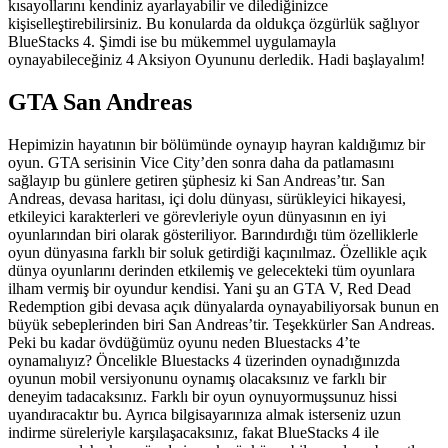
kısayollarını kendiniz ayarlayabilir ve dilediğinizce
kişiselleştirebilirsiniz. Bu konularda da oldukça özgürlük sağlıyor
BlueStacks 4. Şimdi ise bu mükemmel uygulamayla
oynayabileceğiniz 4 Aksiyon Oyununu derledik. Hadi başlayalım!
GTA San Andreas
Hepimizin hayatının bir bölümünde oynayıp hayran kaldığımız bir
oyun. GTA serisinin Vice City’den sonra daha da patlamasını
sağlayıp bu günlere getiren şüphesiz ki San Andreas’tır. San
Andreas, devasa haritası, içi dolu dünyası, sürükleyici hikayesi,
etkileyici karakterleri ve görevleriyle oyun dünyasının en iyi
oyunlarından biri olarak gösteriliyor. Barındırdığı tüm özelliklerle
oyun dünyasına farklı bir soluk getirdiği kaçınılmaz. Özellikle açık
dünya oyunlarını derinden etkilemiş ve gelecekteki tüm oyunlara
ilham vermiş bir oyundur kendisi. Yani şu an GTA V, Red Dead
Redemption gibi devasa açık dünyalarda oynayabiliyorsak bunun en
büyük sebeplerinden biri San Andreas’tir. Teşekkürler San Andreas.
Peki bu kadar övdüğümüz oyunu neden Bluestacks 4’te
oynamalıyız? Öncelikle Bluestacks 4 üzerinden oynadığınızda
oyunun mobil versiyonunu oynamış olacaksınız ve farklı bir
deneyim tadacaksınız. Farklı bir oyun oynuyormuşsunuz hissi
uyandıracaktır bu. Ayrıca bilgisayarınıza almak isterseniz uzun
indirme süreleriyle karşılaşacaksınız, fakat BlueStacks 4 ile