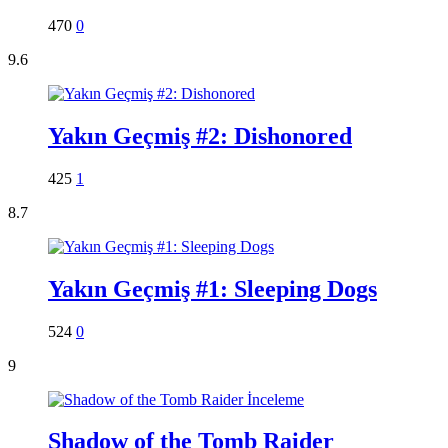
470
0
9.6
Yakın Geçmiş #2: Dishonored
425
1
8.7
Yakın Geçmiş #1: Sleeping Dogs
524
0
9
Shadow of the Tomb Raider