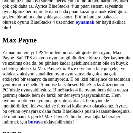
oyununuz daha kısa sürede inecek çünkü mobil oyunların boyutları
çok çok daha az. Ayrıca BlueStacks 4’ün puan sistemi sayesinde
oynadığınız her oyun ile daha fazla puan kazanıp almak istediğiniz
şeylere bir adım daha yaklaşacaksınız. E tüm bunlara bakacak
olursak oyunu BlueStacks 4 üzerinden
oynamak
bir hayli akıllıca
olur!
Max Payne
Zamanının en iyi TPS’lerinden biri olarak gösterilen oyun, Max
Payne. Saf TPS aksiyon oyunları günümüzde biraz değer kaybetmiş
ve azalmış olsa da, bu günlere kadar gelebilmelerinin bile en büyük
sebebi şüphesiz ki Max Payne’dir. Bize o yıllarda bile gerçekçi ve
soluksuz aksiyon sunabilen oyun aynı zamanda çok ama çok
etkileyici bir senaryo da sunuyordu. E bu ikisi birleşince de tadından
yenmiyordu elbette. Şimd ise bu şaheseri BlueStacks 4 üzerinden
PC’nizde oynayabilirsiniz. BlueStacks 4 ile oyunu hem daha ucuza
getirmiş olacak hem de farklı bir deneyim yaşayacaksınız. Hem
oyunun mobil versiyonuna göz atmış olacak hem yine de
monitörünüzü, klavyenizi ve farenizi kullanıyor olacaksınız. Ayrıca
bu oyunu oynayarak daha fazla BlueStacks puanı kazanabileceğinizi
de unutmamak gerek! Max Payne’i tüm bu avantajlarla beraber
indirmek için
buraya
tıklayabilirsiniz!