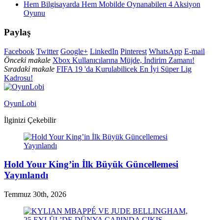
Hem Bilgisayarda Hem Mobilde Oynanabilen 4 Aksiyon
Oyunu
Paylaş
Facebook
Twitter
Google+
LinkedIn
Pinterest
WhatsApp
E-mail
Önceki makale
Xbox Kullanıcılarına Müjde, İndirim Zamanı!
Sıradaki makale
FIFA 19 'da Kurulabilicek En İyi Süper Lig
Kadrosu!
OyunLobi
İlginizi Çekebilir
Hold Your King’in İlk Büyük Güncellemesi
Yayınlandı
Temmuz 30th, 2026