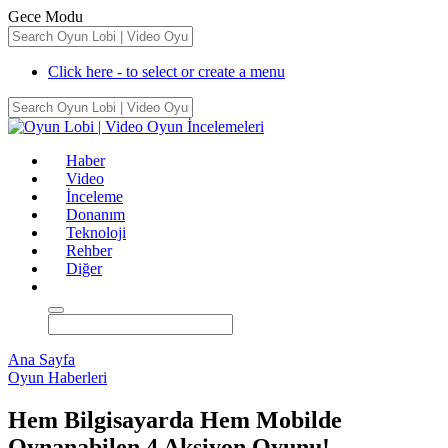
Gece Modu
Click here - to select or create a menu
Haber
Video
İnceleme
Donanım
Teknoloji
Rehber
Diğer
Ana Sayfa
Oyun Haberleri
Hem Bilgisayarda Hem Mobilde
Oynanabilen 4 Aksiyon Oyunu!