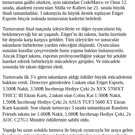
turnuvanın galibi olurken, aynı takımdan CodeMarco ve Onur 12.
sırada, akademi oyuncuları Shilla ve Kallers ise 21. sırada büyük
finali tamamladılar. 3 takımıyla da büyük destek toplayan Etiget
Esports birçok noktada turnuvanın kaderini belirledi.
Turnuvanın final maçında izleyicilerin ve diğer oyuncuların hiç
beklemeyeceği bir an yaşandı. Etiget’in iki takımı, harita üzerinde
bir depoda karşı karşıya geldiler. Tüm izleyiciler ve sunucular
takımların birbirlerine yardım edeceğini düşündü. Oyunculara
sunulan kurallar çerçevesinde bunu yapma hakları bulunuyordu.
Ancak Etiget takımı, esporun profesyonelliğine yakışır bir şekilde
hareket ederek birbirleriyle mücadeleye giriştiler. Ve mücadele
sonunda bir takım diğerini eledi.
Turnuvada ilk 3’e giren takımların aldığı ödüller büyük mücadelenin
hakkını verdi. Dereceye girenlerden 1.takım olan Etiget Esports,
3.500₺ Nakit, 3.500₺ İncehesap Hediye Çeki 2x XFX 5700XT
THICC III Ekran Kartı, 2.takım olan Cobra Kai 1.500₺ Nakit,
1.500₺ İncehesap Hediye Çeki 2x ASUS TUF3 5600 XT Ekran
Kartı kazandı. Son olarak turnuvayı 3.sırada tamamlayan Random
Friends takımı ise 1.000₺ Nakit, 1.000₺ İncehesap Hediye Çeki, 2x
AOC C27G1 Monitör ödüllerinin sahibi oldu.
Yaptığı bu uzun soluklu turnuva ile birçok oyuncuyla bir araya gelen