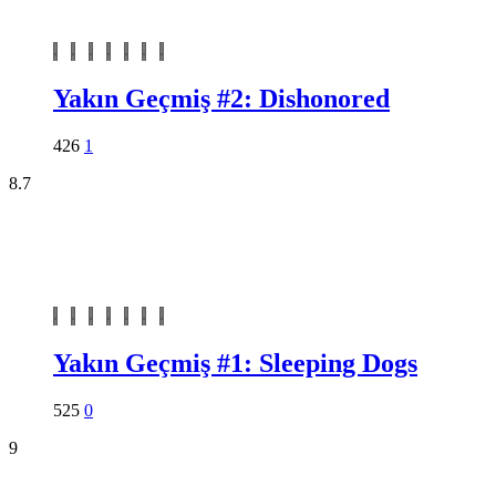
Yakın Geçmiş #2: Dishonored
426
1
8.7
Yakın Geçmiş #1: Sleeping Dogs
525
0
9