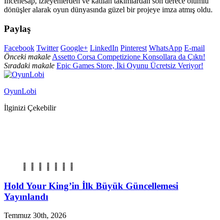
İncehesap, izleyenlerden ve katılan takımlardan son derece olumlu
dönüşler alarak oyun dünyasında güzel bir projeye imza atmış oldu.
Paylaş
Facebook
Twitter
Google+
LinkedIn
Pinterest
WhatsApp
E-mail
Önceki makale
Assetto Corsa Competizione Konsollara da Çıktı!
Sıradaki makale
Epic Games Store, İki Oyunu Ücretsiz Veriyor!
OyunLobi
İlginizi Çekebilir
Hold Your King’in İlk Büyük Güncellemesi
Yayınlandı
Temmuz 30th, 2026