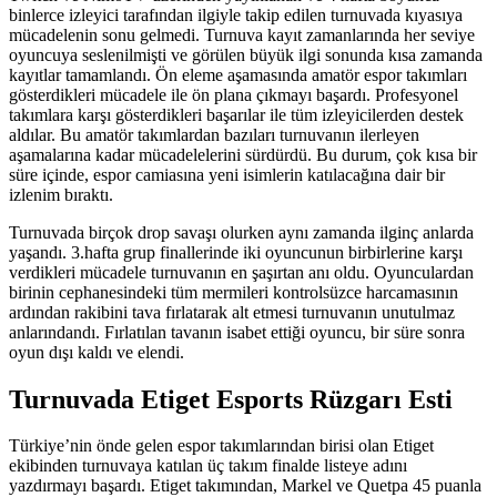
binlerce izleyici tarafından ilgiyle takip edilen turnuvada kıyasıya
mücadelenin sonu gelmedi. Turnuva kayıt zamanlarında her seviye
oyuncuya seslenilmişti ve görülen büyük ilgi sonunda kısa zamanda
kayıtlar tamamlandı. Ön eleme aşamasında amatör espor takımları
gösterdikleri mücadele ile ön plana çıkmayı başardı. Profesyonel
takımlara karşı gösterdikleri başarılar ile tüm izleyicilerden destek
aldılar. Bu amatör takımlardan bazıları turnuvanın ilerleyen
aşamalarına kadar mücadelelerini sürdürdü. Bu durum, çok kısa bir
süre içinde, espor camiasına yeni isimlerin katılacağına dair bir
izlenim bıraktı.
Turnuvada birçok drop savaşı olurken aynı zamanda ilginç anlarda
yaşandı. 3.hafta grup finallerinde iki oyuncunun birbirlerine karşı
verdikleri mücadele turnuvanın en şaşırtan anı oldu. Oyunculardan
birinin cephanesindeki tüm mermileri kontrolsüzce harcamasının
ardından rakibini tava fırlatarak alt etmesi turnuvanın unutulmaz
anlarındandı. Fırlatılan tavanın isabet ettiği oyuncu, bir süre sonra
oyun dışı kaldı ve elendi.
Turnuvada Etiget Esports Rüzgarı Esti
Türkiye’nin önde gelen espor takımlarından birisi olan Etiget
ekibinden turnuvaya katılan üç takım finalde listeye adını
yazdırmayı başardı. Etiget takımından, Markel ve Quetpa 45 puanla