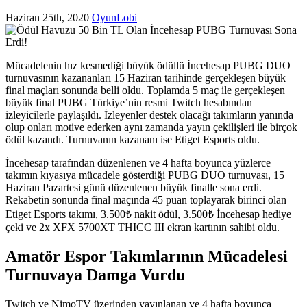
Haziran 25th, 2020
OyunLobi
Mücadelenin hız kesmediği büyük ödüllü İncehesap PUBG DUO
turnuvasının kazananları 15 Haziran tarihinde gerçekleşen büyük
final maçları sonunda belli oldu. Toplamda 5 maç ile gerçekleşen
büyük final PUBG Türkiye’nin resmi Twitch hesabından
izleyicilerle paylaşıldı. İzleyenler destek olacağı takımların yanında
olup onları motive ederken aynı zamanda yayın çekilişleri ile birçok
ödül kazandı. Turnuvanın kazananı ise Etiget Esports oldu.
İncehesap tarafından düzenlenen ve 4 hafta boyunca yüzlerce
takımın kıyasıya mücadele gösterdiği PUBG DUO turnuvası, 15
Haziran Pazartesi günü düzenlenen büyük finalle sona erdi.
Rekabetin sonunda final maçında 45 puan toplayarak birinci olan
Etiget Esports takımı, 3.500₺ nakit ödül, 3.500₺ İncehesap hediye
çeki ve 2x XFX 5700XT THICC III ekran kartının sahibi oldu.
Amatör Espor Takımlarının Mücadelesi
Turnuvaya Damga Vurdu
Twitch ve NimoTV üzerinden yayınlanan ve 4 hafta boyunca