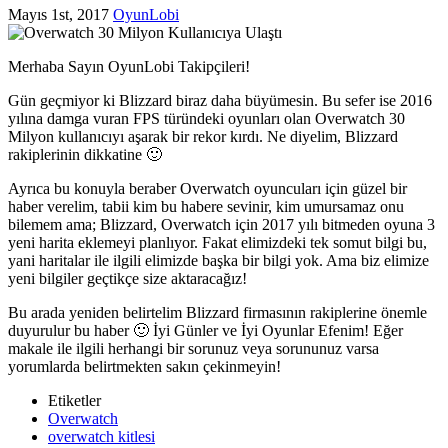
Mayıs 1st, 2017
OyunLobi
Merhaba Sayın OyunLobi Takipçileri!
Gün geçmiyor ki Blizzard biraz daha büyümesin. Bu sefer ise 2016
yılına damga vuran FPS türündeki oyunları olan Overwatch 30
Milyon kullanıcıyı aşarak bir rekor kırdı. Ne diyelim, Blizzard
rakiplerinin dikkatine 🙂
Ayrıca bu konuyla beraber Overwatch oyuncuları için güzel bir
haber verelim, tabii kim bu habere sevinir, kim umursamaz onu
bilemem ama; Blizzard, Overwatch için 2017 yılı bitmeden oyuna 3
yeni harita eklemeyi planlıyor. Fakat elimizdeki tek somut bilgi bu,
yani haritalar ile ilgili elimizde başka bir bilgi yok. Ama biz elimize
yeni bilgiler geçtikçe size aktaracağız!
Bu arada yeniden belirtelim Blizzard firmasının rakiplerine önemle
duyurulur bu haber 🙂 İyi Günler ve İyi Oyunlar Efenim! Eğer
makale ile ilgili herhangi bir sorunuz veya sorununuz varsa
yorumlarda belirtmekten sakın çekinmeyin!
Etiketler
Overwatch
overwatch kitlesi