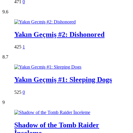
471
0
9.6
Yakın Geçmiş #2: Dishonored
425
1
8.7
Yakın Geçmiş #1: Sleeping Dogs
525
0
9
Shadow of the Tomb Raider