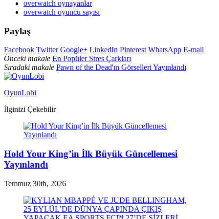
overwatch oynayanlar
overwatch oyuncu sayısı
Paylaş
Facebook
Twitter
Google+
LinkedIn
Pinterest
WhatsApp
E-mail
Önceki makale
En Popüler Stres Çarkları
Sıradaki makale
Pawn of the Dead'ın Görselleri Yayınlandı
OyunLobi
İlginizi Çekebilir
Hold Your King’in İlk Büyük Güncellemesi
Yayınlandı
Temmuz 30th, 2026