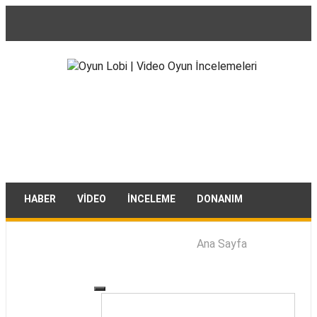
HABER
VIDEO
İNCELEME
DONANIM
TEKNOLOJI
REHBER
DIĞER
Ana Sayfa