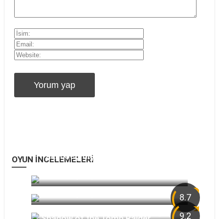
Yakın Geçmiş #4: Far Cry 3
OYUN İNCELEMELERI
563
1
Yakın Geçmiş #3: Mafia II
470
0
Yakın Geçmiş #2: Dishonored
8.7
425
1
Yakın Geçmiş #1: Sleeping Dogs
9.2
Shadow of the Tomb Raider