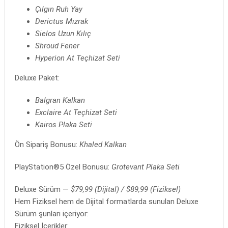
Çılgın Ruh Yay
Derictus Mızrak
Sielos Uzun Kılıç
Shroud Fener
Hyperion At Teçhizat Seti
Deluxe Paket:
Balgran Kalkan
Exclaire At Teçhizat Seti
Kairos Plaka Seti
Ön Sipariş Bonusu:
Khaled Kalkan
PlayStation®5 Özel Bonusu:
Grotevant Plaka Seti
Deluxe Sürüm —
$79,99 (Dijital) / $89,99 (Fiziksel)
Hem Fiziksel hem de Dijital formatlarda sunulan Deluxe
Sürüm şunları içeriyor:
Fiziksel İçerikler: