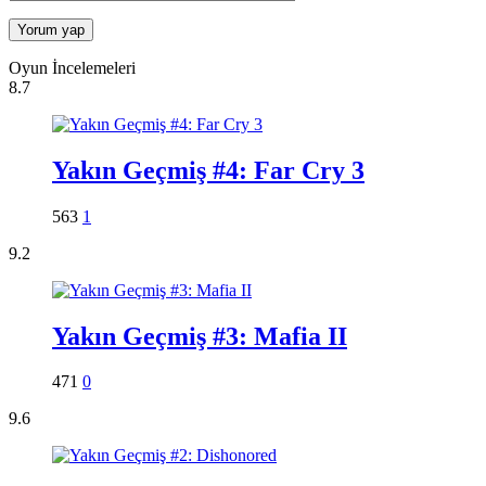
Oyun İncelemeleri
8.7
Yakın Geçmiş #4: Far Cry 3
563
1
9.2
Yakın Geçmiş #3: Mafia II
471
0
9.6