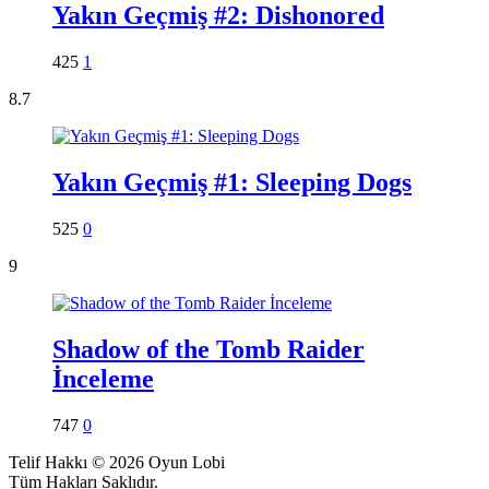
Yakın Geçmiş #2: Dishonored
425
1
8.7
Yakın Geçmiş #1: Sleeping Dogs
525
0
9
Shadow of the Tomb Raider
İnceleme
747
0
Telif Hakkı © 2026 Oyun Lobi
Tüm Hakları Saklıdır.