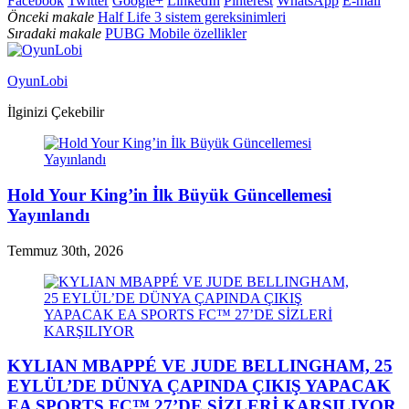
Facebook
Twitter
Google+
LinkedIn
Pinterest
WhatsApp
E-mail
Önceki makale
Half Life 3 sistem gereksinimleri
Sıradaki makale
PUBG Mobile özellikler
OyunLobi
İlginizi Çekebilir
Hold Your King’in İlk Büyük Güncellemesi
Yayınlandı
Temmuz 30th, 2026
KYLIAN MBAPPÉ VE JUDE BELLINGHAM, 25
EYLÜL’DE DÜNYA ÇAPINDA ÇIKIŞ YAPACAK
EA SPORTS FC™ 27’DE SİZLERİ KARŞILIYOR