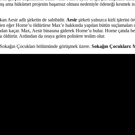
lmış ama hükümet projenin başarısız olması nedeniyle ödeneği kesmek iste
n Aesir adlı şirketin de sahibidir.
Aesir
şirketi yalnızca kirli işlerini
Woden eğer Horne’u öldürürse Max’e hakkında yapılan bütün suçlamaları d
dan kaçar. Max, Aesir binasına giderek Horne’u bulur. Horne çatıda be
 öldürür. Ardından da oraya gelen polislere teslim olur.
ki Sokağın Çocukları bölümünde görüşmek üzere.
Sokağın Çocukları: 