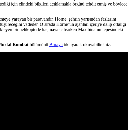
diği için elindeki bilgileri açıklamakla örgütü tehdit etmiş ve böylece
 örtmeye yarayan bir paravandır. Horne, şehrin yarısından fazlasını
üşüreceğini vadeder. O sırada Horne’un ajanları içeriye dalıp ortalığı
kleyen bir helikopterle kaçmaya çalışırken Max binanın tepesindeki
Mortal Kombat
bölümünü
Buraya
tıklayarak okuyabilirsiniz.