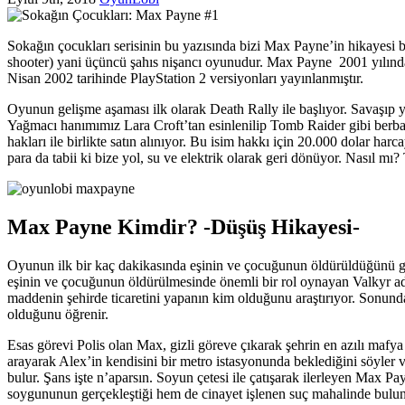
Sokağın çocukları serisinin bu yazısında bizi Max Payne’in hikayesi b
shooter) yani üçüncü şahıs nişancı oyunudur. Max Payne 2001 yılında
Nisan 2002 tarihinde PlayStation 2 versiyonları yayınlanmıştır.
Oyunun gelişme aşaması ilk olarak Death Rally ile başlıyor. Savaşıp 
Yağmacı hanımımız Lara Croft’tan esinlenilip Tomb Raider gibi berbat
hakları ile birlikte satın alınıyor. Bu isim hakkı için 20.000 dolar ha
para da tabii ki bize yol, su ve elektrik olarak geri dönüyor. Nasıl mı
Max Payne Kimdir? -Düşüş Hikayesi-
Oyunun ilk bir kaç dakikasında eşinin ve çocuğunun öldürüldüğünü gö
eşinin ve çocuğunun öldürülmesinde önemli bir rol oynayan Valkyr adlı
maddenin şehirde ticaretini yapanın kim olduğunu araştırıyor. Sonund
olduğunu öğrenir.
Esas görevi Polis olan Max, gizli göreve çıkarak şehrin en azılı mafya
arayarak Alex’in kendisini bir metro istasyonunda beklediğini söyler
bulur. Şans işte n’aparsın. Soyun çetesi ile çatışarak ilerleyen Max 
soygununun gerçekleştiği hem de cinayet işlenen suç mahalinde bulunm