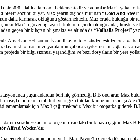
da bir sürü silahlı adam onu beklemektedir ve adamlar Max’i yakalar.
nd Steel” sözünü duyar. Max şehrin dışında bulunan
“Cold And Steel”
urumun daha karmaşık olduğunu göstermektedir. Max orada bulduğu bir r
çünkü Max’in güvenliği aşıp fabrikanın içinde olduğu anlaşılmıştır ve f
ından geçen bir kılıçtan oluşmakta ve altında da “
Valhalla Projesi
” yaz
renir. Amerikan ordusunun İskandinav mitolojisinden esinlenerek Valhall
sur, dayanıklı olmasını ve yaralarının çabucak iyileşmesini sağlamak amac
a projede bir bilgi sızıntısı yaşandığını ve bazı dosyaların bir yere yol
tasyonunda yaşananlardan beri hiç görmediği B.B onu arar. Max buluşm
dırmasıyla mümkün olabilirdi ve o gizli tutulan kimliğini arkadaşı Alex’
 işi tamamlamak için Max’i çağırmaktadır. Max bir otoparka giderek B.B
adamın sesidir ve adam onu şehir dışındaki bir binaya çağırır. Max B.B
tör Alfred Wode
n’dır.
rır. Ona gerçek düşmanının adını verir. Max Payne’in gerçek düşmanı da