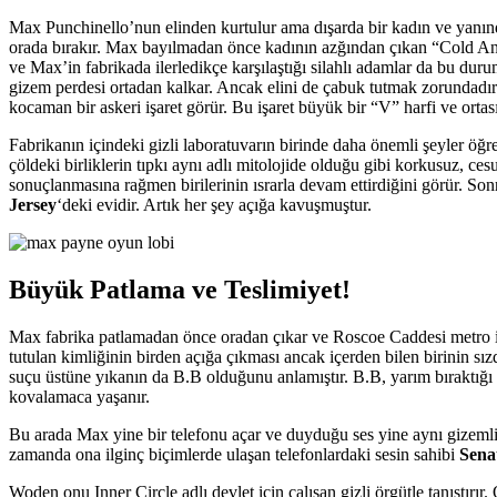
Max Punchinello’nun elinden kurtulur ama dışarda bir kadın ve yanın
orada bırakır. Max bayılmadan önce kadının azğından çıkan “Cold A
ve Max’in fabrikada ilerledikçe karşılaştığı silahlı adamlar da bu d
gizem perdesi ortadan kalkar. Ancak elini de çabuk tutmak zorundadır 
kocaman bir askeri işaret görür. Bu işaret büyük bir “V” harfi ve ortas
Fabrikanın içindeki gizli laboratuvarın birinde daha önemli şeyler öğ
çöldeki birliklerin tıpkı aynı adlı mitolojide olduğu gibi korkusuz, ce
sonuçlanmasına rağmen birilerinin ısrarla devam ettirdiğini görür. Sonr
Jersey
‘deki evidir. Artık her şey açığa kavuşmuştur.
Büyük Patlama ve Teslimiyet!
Max fabrika patlamadan önce oradan çıkar ve Roscoe Caddesi metro is
tutulan kimliğinin birden açığa çıkması ancak içerden bilen birinin sız
suçu üstüne yıkanın da B.B olduğunu anlamıştır. B.B, yarım bıraktığı
kovalamaca yaşanır.
Bu arada Max yine bir telefonu açar ve duyduğu ses yine aynı gizemli 
zamanda ona ilginç biçimlerde ulaşan telefonlardaki sesin sahibi
Sena
Woden onu Inner Circle adlı devlet için çalışan gizli örgütle tanıştı