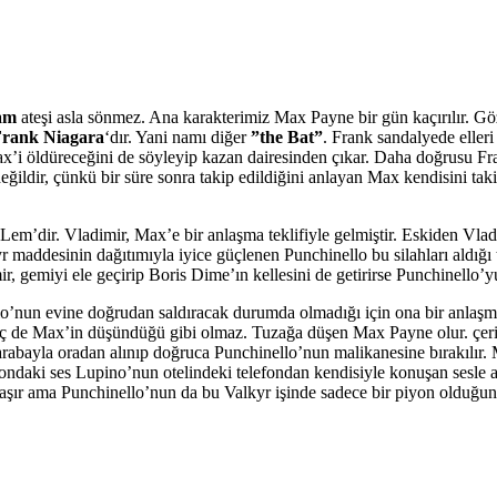
kam
ateşi asla sönmez. Ana karakterimiz Max Payne bir gün kaçırılır. Gözle
rank Niagara
‘dır. Yani namı diğer
”the Bat”
. Frank sandalyede elleri 
Max’i öldüreceğini de söyleyip kazan dairesinden çıkar. Daha doğrusu F
değildir, çünkü bir süre sonra takip edildiğini anlayan Max kendisini tak
Lem’dir. Vladimir, Max’e bir anlaşma teklifiyle gelmiştir. Eskiden Vla
r maddesinin dağıtımıyla iyice güçlenen Punchinello bu silahları aldığı
mir, gemiyi ele geçirip Boris Dime’ın kellesini de getirirse Punchinello’y
llo’nun evine doğrudan saldıracak durumda olmadığı için ona bir anlaşm
 hiç de Max’in düşündüğü gibi olmaz. Tuzağa düşen Max Payne olur. çer
rabayla oradan alınıp doğruca Punchinello’nun malikanesine bırakılır. M
efondaki ses Lupino’nun otelindeki telefondan kendisiyle konuşan sesle 
ır ama Punchinello’nun da bu Valkyr işinde sadece bir piyon olduğunu