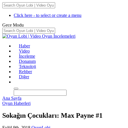
Click here - to select or create a menu
Gece Modu
Haber
Video
İnceleme
Donanım
Teknoloji
Rehber
Diğer
Ana Sayfa
Oyun Haberleri
Sokağın Çocukları: Max Payne #1
Eylül 9th, 2018
OyunLobi