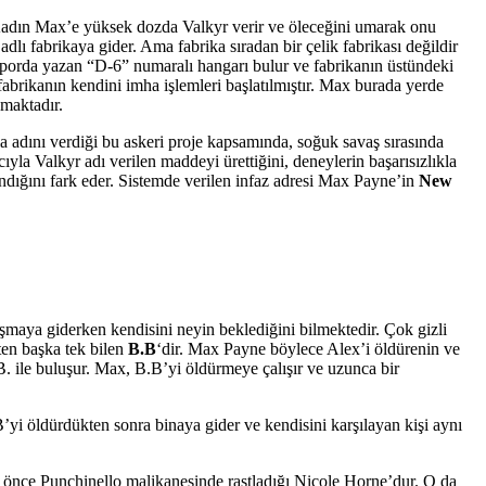
 Kadın Max’e yüksek dozda Valkyr verir ve öleceğini umarak onu
adlı fabrikaya gider. Ama fabrika sıradan bir çelik fabrikası değildir
aporda yazan “D-6” numaralı hangarı bulur ve fabrikanın üstündeki
abrikanın kendini imha işlemleri başlatılmıştır. Max burada yerde
maktadır.
a adını verdiği bu askeri proje kapsamında, soğuk savaş sırasında
ıyla Valkyr adı verilen maddeyi ürettiğini, deneylerin başarısızlıkla
landığını fark eder. Sistemde verilen infaz adresi Max Payne’in
New
aya giderken kendisini neyin beklediğini bilmektedir. Çok gizli
ten başka tek bilen
B.B
‘dir. Max Payne böylece Alex’i öldürenin ve
. ile buluşur. Max, B.B’yi öldürmeye çalışır ve uzunca bir
’yi öldürdükten sonra binaya gider ve kendisini karşılayan kişi aynı
ha önce Punchinello malikanesinde rastladığı Nicole Horne’dur. O da