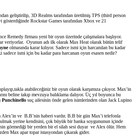
dan geliştirilip, 3D Realms tarafından üretilmiş TPS (third person
’yi gösterdiğinde Rockstar Games tarafından Xbox ve 21
nce Remedy firması yeni bir oyun üzerinde çalışmalara başlıyor.
r veriyorlar. Oyunun adı ilk olarak Max Heat olarak bütün telif
ayne
olmasında karar kılıyor. Sadece ismi için harcanılan bu kadar
Peki sadece ismi için bu kadar para harcanan oyun esasen nedir?
ayıp,takla atabileceğiniz bir oyun olarak karşımıza çıkıyor. Max’in
arını beline takıp mevzuya balıklama dalıyor. Üç yıl boyunca bu
u
Punchinello
suç ailesinin önde gelen isimlerinden olan Jack Lupino
şı Alex’in ve B.B’nin haberi vardır. B.B bir gün Max’i telefonla
i bulmak yerine kendisini, çok büyük bir banka soygununun içinde
nin görmediği bir yerden bir el silah sesi duyar ve Alex ölür. Hem
zden Max apar topar istasyondan çıkarak gider.