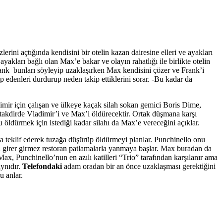
rini açtığında kendisini bir otelin kazan dairesine elleri ve ayakları
ayakları bağlı olan Max’e bakar ve olayın rahatlığı ile birlikte otelin
rank bunları söyleyip uzaklaşırken Max kendisini çözer ve Frank’i
ip edenleri durdurup neden takip ettiklerini sorar. -Bu kadar da
dimir için çalışan ve ülkeye kaçak silah sokan gemici Boris Dime,
 takdirde Vladimir’i ve Max’i öldürecektir. Ortak düşmana karşı
u öldürmek için istediği kadar silahı da Max’e vereceğini açıklar.
a teklif ederek tuzağa düşürüp öldürmeyi planlar. Punchinello onu
i girer girmez restoran patlamalarla yanmaya başlar. Max buradan da
ax, Punchinello’nun en azılı katilleri “Trio” tarafından karşılanır ama
aynıdır.
Telefondaki
adam oradan bir an önce uzaklaşması gerektiğini
 anlar.