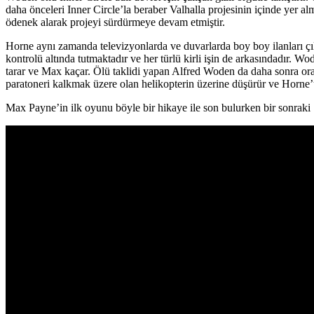
daha önceleri Inner Circle’la beraber Valhalla projesinin içinde yer a
ödenek alarak projeyi sürdürmeye devam etmiştir.
Horne aynı zamanda televizyonlarda ve duvarlarda boy boy ilanları çıka
kontrolü altında tutmaktadır ve her türlü kirli işin de arkasındadır. 
tarar ve Max kaçar. Ölü taklidi yapan Alfred Woden da daha sonra ora
paratoneri kalkmak üzere olan helikopterin üzerine düşürür ve Horne’u
Max Payne’in ilk oyunu böyle bir hikaye ile son bulurken bir sonra