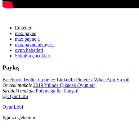
Etiketler
max payne
max payne 1
max payne hikayesi
oyun haberleri
Sokağın çocukları
Paylaş
Facebook
Twitter
Google+
LinkedIn
Pinterest
WhatsApp
E-mail
Önceki makale
2019 Yılında Çıkacak Oyunlar!
Sıradaki makale
Polymega İle Tanışın!
OyunLobi
İlginizi Çekebilir