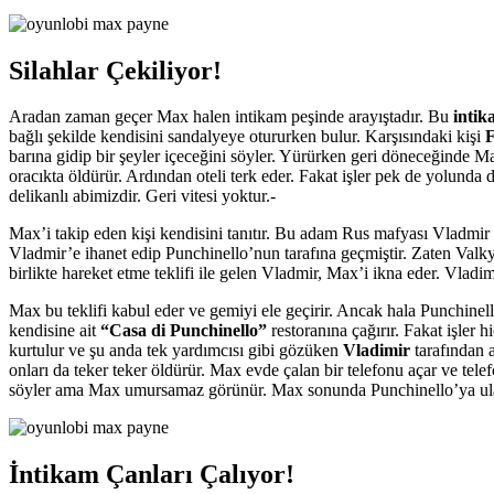
Silahlar Çekiliyor!
Aradan zaman geçer Max halen intikam peşinde arayıştadır. Bu
inti
bağlı şekilde kendisini sandalyeye otururken bulur. Karşısındaki kişi
F
barına gidip bir şeyler içeceğini söyler. Yürürken geri döneceğinde 
oracıkta öldürür. Ardından oteli terk eder. Fakat işler pek de yolunda 
delikanlı abimizdir. Geri vitesi yoktur.-
Max’i takip eden kişi kendisini tanıtır. Bu adam Rus mafyası Vladmir 
Vladmir’e ihanet edip Punchinello’nun tarafına geçmiştir. Zaten Valky
birlikte hareket etme teklifi ile gelen Vladmir, Max’i ikna eder. Vladi
Max bu teklifi kabul eder ve gemiyi ele geçirir. Ancak hala Punchine
kendisine ait
“Casa di Punchinello”
restoranına çağırır. Fakat işler
kurtulur ve şu anda tek yardımcısı gibi gözüken
Vladimir
tarafından a
onları da teker teker öldürür. Max evde çalan bir telefonu açar ve tel
söyler ama Max umursamaz görünür. Max sonunda Punchinello’ya ulaş
İntikam Çanları Çalıyor!