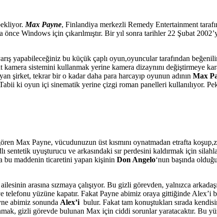
ekliyor.
Max Payne
, Finlandiya merkezli Remedy Entertainment tarafın
 önce Windows için çıkarılmıştır. Bir yıl sonra tarihler 22 Şubat 2002
yarış yapabileceğiniz bu küçük çaplı oyun,oyuncular tarafından beğenili
 kamera sistemini kullanmak yerine kamera dizaynını değiştirmeye kara
rcayan şirket, tekrar bir o kadar daha para harcayıp oyunun adının
Max P
? Tabii ki oyun içi sinematik yerine çizgi roman panelleri kullanılıyor. 
ren Max Payne, vücudunuzun üst kısmını oynatmadan etrafta koşup,zıpl
 sentetik uyuşturucu ve arkasındaki sır perdesini kaldırmak için silahl
a bu maddenin ticaretini yapan kişinin
Don Angelo
‘nun başında olduğ
 ailesinin arasına sızmaya çalışıyor. Bu gizli görevden, yalnızca arkada
 ve telefonu yüzüne kapatır. Fakat Payne abimiz oraya gittiğinde Alex’
Payne abimiz sonunda
Alex’i
bulur. Fakat tam konuştukları sırada kendisi
ak, gizli görevde bulunan Max için ciddi sorunlar yaratacaktır. Bu yü