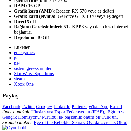
İşlemci (Intel):
Intel i7-7700
RAM:
16 GB
Grafik kartı (AMD):
Radeon RX 570 veya eş değeri
Grafik kartı (Nvidia):
GeForce GTX 1070 veya eş değeri
DirectX:
11
Bağlantı Gereksinimleri:
512 KBPS veya daha hızlı İnternet
bağlantısı
Depolama:
30 GB
Etiketler
epic games
pc
ps4
sistem gereksinimleri
Star Wars: Squadrons
steam
Xbox One
Paylaş
Facebook
Twitter
Google+
LinkedIn
Pinterest
WhatsApp
E-mail
Önceki makale
Uluslararası Espor Federasyonu (IESF), ‘Eğitim ve
Gençlik Komisyonu’ kuruldu; ilk başkanlık onuru bir Türk’ün.
Sıradaki makale
Eye of the Beholder Serisi GOG'da Ücretsiz Oldu!