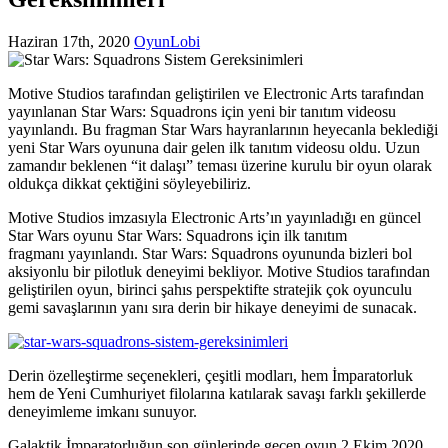
Haziran 17th, 2020
OyunLobi
Motive Studios tarafından geliştirilen ve Electronic Arts tarafından
yayınlanan Star Wars: Squadrons için yeni bir tanıtım videosu
yayınlandı. Bu fragman Star Wars hayranlarının heyecanla beklediği
yeni Star Wars oyununa dair gelen ilk tanıtım videosu oldu. Uzun
zamandır beklenen “it dalaşı” teması üzerine kurulu bir oyun olarak
oldukça dikkat çektiğini söyleyebiliriz.
Motive Studios imzasıyla Electronic Arts’ın yayınladığı en güncel
Star Wars oyunu Star Wars: Squadrons için ilk tanıtım
fragmanı yayınlandı. Star Wars: Squadrons oyununda bizleri bol
aksiyonlu bir pilotluk deneyimi bekliyor. Motive Studios tarafından
geliştirilen oyun, birinci şahıs perspektifte stratejik çok oyunculu
gemi savaşlarının yanı sıra derin bir hikaye deneyimi de sunacak.
Derin özelleştirme seçenekleri, çeşitli modları, hem İmparatorluk
hem de Yeni Cumhuriyet filolarına katılarak savaşı farklı şekillerde
deneyimleme imkanı sunuyor.
Galaktik İmparatorluğun son günlerinde geçen oyun 2 Ekim 2020