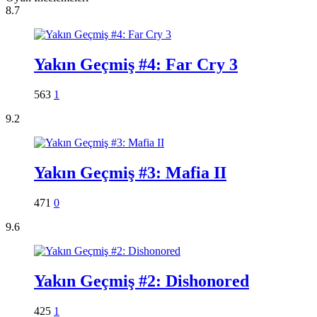
8.7
Yakın Geçmiş #4: Far Cry 3
563
1
9.2
Yakın Geçmiş #3: Mafia II
471
0
9.6
Yakın Geçmiş #2: Dishonored
425
1