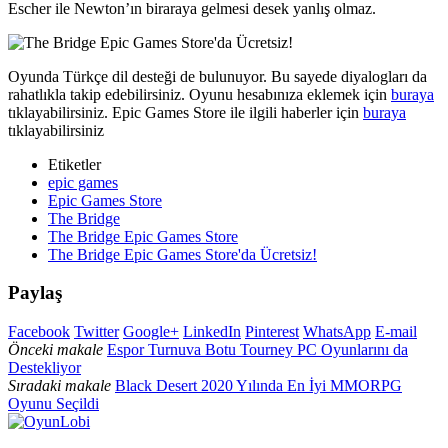
Escher ile Newton’ın biraraya gelmesi desek yanlış olmaz.
Oyunda Türkçe dil desteği de bulunuyor. Bu sayede diyalogları da
rahatlıkla takip edebilirsiniz. Oyunu hesabınıza eklemek için
buraya
tıklayabilirsiniz. Epic Games Store ile ilgili haberler için
buraya
tıklayabilirsiniz
Etiketler
epic games
Epic Games Store
The Bridge
The Bridge Epic Games Store
The Bridge Epic Games Store'da Ücretsiz!
Paylaş
Facebook
Twitter
Google+
LinkedIn
Pinterest
WhatsApp
E-mail
Önceki makale
Espor Turnuva Botu Tourney PC Oyunlarını da
Destekliyor
Sıradaki makale
Black Desert 2020 Yılında En İyi MMORPG
Oyunu Seçildi