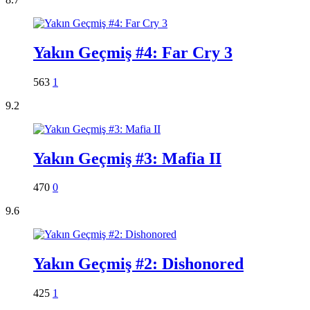
Yakın Geçmiş #4: Far Cry 3
563
1
9.2
Yakın Geçmiş #3: Mafia II
470
0
9.6
Yakın Geçmiş #2: Dishonored
425
1