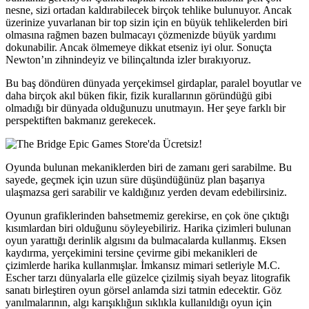
nesne, sizi ortadan kaldırabilecek birçok tehlike bulunuyor. Ancak
üzerinize yuvarlanan bir top sizin için en büyük tehlikelerden biri
olmasına rağmen bazen bulmacayı çözmenizde büyük yardımı
dokunabilir. Ancak ölmemeye dikkat etseniz iyi olur. Sonuçta
Newton’ın zihnindeyiz ve bilinçaltında izler bırakıyoruz.
Bu baş döndüren dünyada yerçekimsel girdaplar, paralel boyutlar ve
daha birçok akıl büken fikir, fizik kurallarının göründüğü gibi
olmadığı bir dünyada olduğunuzu unutmayın. Her şeye farklı bir
perspektiften bakmanız gerekecek.
Oyunda bulunan mekaniklerden biri de zamanı geri sarabilme. Bu
sayede, geçmek için uzun süre düşündüğünüz plan başarıya
ulaşmazsa geri sarabilir ve kaldığınız yerden devam edebilirsiniz.
Oyunun grafiklerinden bahsetmemiz gerekirse, en çok öne çıktığı
kısımlardan biri olduğunu söyleyebiliriz. Harika çizimleri bulunan
oyun yarattığı derinlik algısını da bulmacalarda kullanmış. Eksen
kaydırma, yerçekimini tersine çevirme gibi mekanikleri de
çizimlerde harika kullanmışlar. İmkansız mimari setleriyle M.C.
Escher tarzı dünyalarla elle güzelce çizilmiş siyah beyaz litografik
sanatı birleştiren oyun görsel anlamda sizi tatmin edecektir. Göz
yanılmalarının, algı karışıklığıın sıklıkla kullanıldığı oyun için