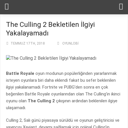
The Culling 2 Bekletilen İlgiyi
Yakalayamadı
TEMMUZ 17TH, 2018
OYUNLOBI
Battle Royale
oyun modunun popülerliğinden yararlanmak
isteyen oyunlara biri daha eklendi fakat bu sefer beklenilen
ilgiyi yakalanamadı. Fortnite ve PUBG’den sonra en çok
beğenilen Battle Royale oyunlarından olan The Culling’in ikinci
oyunu olan
The Culling 2
çıkışının ardından beklenilen ilgiye
ulaşamadı.
Culling 2, Salı günü piyasaya sürüldü ve oyunun geliştiricisi ve
yayıncısı Xaviant, devamı sağlamak için orijinal Culling’in