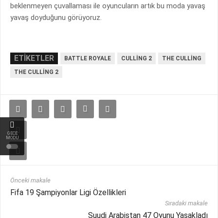
beklenmeyen çuvallaması ile oyuncuların artık bu moda yavaş
yavaş doyduğunu görüyoruz.
ETIKETLER
BATTLE ROYALE
CULLING 2
THE CULLING
THE CULLING 2
GECE
MODU
Önceki makale
Fifa 19 Şampiyonlar Ligi Özellikleri
Sıradaki makale
Suudi Arabistan 47 Oyunu Yasakladı