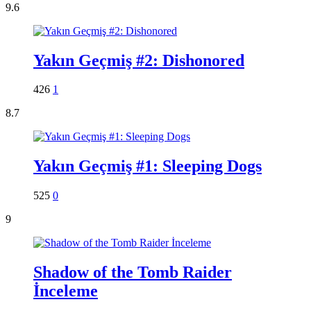
9.6
Yakın Geçmiş #2: Dishonored
426
1
8.7
Yakın Geçmiş #1: Sleeping Dogs
525
0
9
Shadow of the Tomb Raider
İnceleme