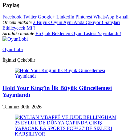
Paylaş
Facebook
Twitter
Google+
LinkedIn
Pinterest
WhatsApp
E-mail
Önceki makale
2 Büyük Oyun Aynı Anda Çıkıyor ! Satışları
Etkileyecek Mi ?
Sıradaki makale
En Çok Beklenen Oyun Listesi Yayınlandı !
OyunLobi
İlginizi Çekebilir
Hold Your King’in İlk Büyük Güncellemesi
Yayınlandı
Temmuz 30th, 2026