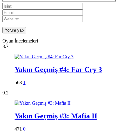
Oyun İncelemeleri
8.7
Yakın Geçmiş #4: Far Cry 3
563
1
9.2
Yakın Geçmiş #3: Mafia II
471
0