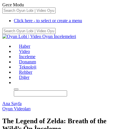
Gece Modu
Click here - to select or create a menu
Haber
Video
İnceleme
Donanım
Teknoloji
Rehber
Diğer
Ana Sayfa
Oyun Videoları
The Legend of Zelda: Breath of the
Wild’s Ön İnceleme