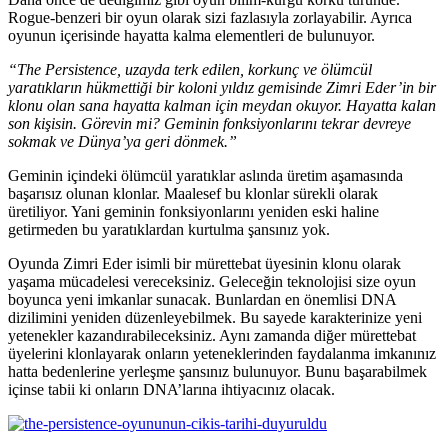
Rogue-benzeri bir oyun olarak sizi fazlasıyla zorlayabilir. Ayrıca
oyunun içerisinde hayatta kalma elementleri de bulunuyor.
“The Persistence, uzayda terk edilen, korkunç ve ölümcül
yaratıkların hükmettiği bir koloni yıldız gemisinde Zimri Eder’in bir
klonu olan sana hayatta kalman için meydan okuyor. Hayatta kalan
son kişisin. Görevin mi? Geminin fonksiyonlarını tekrar devreye
sokmak ve Dünya’ya geri dönmek.”
Geminin içindeki ölümcül yaratıklar aslında üretim aşamasında
başarısız olunan klonlar. Maalesef bu klonlar sürekli olarak
üretiliyor. Yani geminin fonksiyonlarını yeniden eski haline
getirmeden bu yaratıklardan kurtulma şansınız yok.
Oyunda Zimri Eder isimli bir mürettebat üyesinin klonu olarak
yaşama mücadelesi vereceksiniz. Geleceğin teknolojisi size oyun
boyunca yeni imkanlar sunacak. Bunlardan en önemlisi DNA
dizilimini yeniden düzenleyebilmek. Bu sayede karakterinize yeni
yetenekler kazandırabileceksiniz. Aynı zamanda diğer mürettebat
üyelerini klonlayarak onların yeteneklerinden faydalanma imkanınız
hatta bedenlerine yerleşme şansınız bulunuyor. Bunu başarabilmek
içinse tabii ki onların DNA’larına ihtiyacınız olacak.