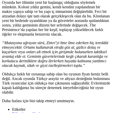
Oyunda her ölümün yeni bir başlangıç olduğunu söylemek
mümkün. Koloni yıldız gemisi, kendi kendini yapılandıran bir
makro yapıya sahip ve bu yapı iç mimarisini değiştirebilir. Feci bir
arızadan dolayı işte tam olarak gerçekleşecek olan da bu. Klonlanan
yeni bir bedende uyandıktan ya da güverteler arasında ışınlandıktan
sonra, yıldız gemisinin düzeni her seferinde değişecek. The
Persistence’da yapılan her bir keşif, toplayıp yükseltilecek farklı
öğeler ve ekipmanla benzersiz olacak.
“Mutasyona uğrayan sürü, Zimri’yi lime lime ederken hiç tereddüt
etmeyecektir. Ortamı kullanarak etrafa göz at, gizlice dolaş ve
kaçarken veya onları alt etmek için girişimde bulunurken taktiksel
avantaj elde et. Geminin güvertelerinde keşfe çıkarak karanlığa ve
korkutucu derinliklere doğru ilerlerken hayatta kalmana yardımcı
olacak kaynak, silah ve giysi özelleştirmeleri topla.”
Oldukça farklı bir oynanışa sahip olan bu oyunun fiyatı henüz belli
değil. Ancak oyunda Türkçe arayüz ve altyazı desteğinin bulunması
Türk oyuncular için oldukça öne çıkmasını sağlayabilir. Evlerimizde
kapalı kaldığımız bu süreçte denemek isteyebileceğiniz bir oyun
olabilir.
Daha fazlası için bizi takip etmeyi unutmayın.
Etiketler