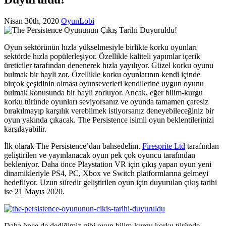
Nisan 30th, 2020
OyunLobi
Oyun sektörünün hızla yükselmesiyle birlikte korku oyunları
sektörde hızla popülerleşiyor. Özellikle kaliteli yapımlar içerik
üreticiler tarafından denenerek hızla yayılıyor. Güzel korku oyunu
bulmak bir hayli zor. Özellikle korku oyunlarının kendi içinde
birçok çeşidinin olması oyunseverleri kendilerine uygun oyunu
bulmak konusunda bir hayli zorluyor. Ancak, eğer bilim-kurgu
korku türünde oyunları seviyorsanız ve oyunda tamamen çaresiz
bırakılmayıp karşılık verebilmek istiyorsanız deneyebileceğiniz bir
oyun yakında çıkacak. The Persistence isimli oyun beklentilerinizi
karşılayabilir.
İlk olarak The Persistence’dan bahsedelim.
Firesprite Ltd
tarafından
geliştirilen ve yayınlanacak oyun pek çok oyuncu tarafından
bekleniyor. Daha önce Playstation VR için çıkış yapan oyun yeni
dinamikleriyle PS4, PC, Xbox ve Switch platformlarına gelmeyi
hedefliyor. Uzun süredir geliştirilen oyun için duyurulan çıkış tarihi
ise 21 Mayıs 2020.
Daha önce de dediğimiz gibi oyun bilim-kurgu korku türünde.