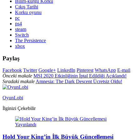
Bilim-kurgu Korku
Çıkış Tarihi
Korku oyunu
pc
ps4
steam
Switch
The Persistence
xbox
Paylaş
Facebook
Twitter
Google+
LinkedIn
Pinterest
WhatsApp
E-mail
Önceki makale
MSI 2020 Etkinliğinin İptal Edildiği Açıklandı!
Sıradaki makale
Amnesia: The Dark Descent Ücretsiz Oldu!
OyunLobi
İlginizi Çekebilir
Hold Your King’in İlk Büyük Güncellemesi