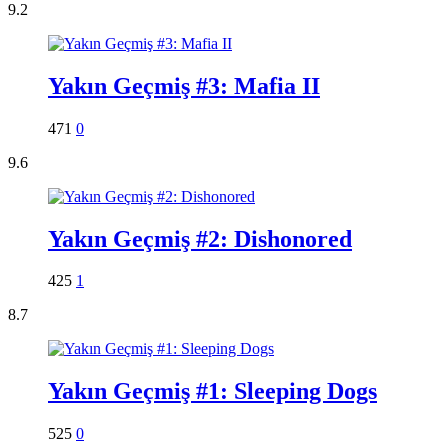
9.2
Yakın Geçmiş #3: Mafia II
471
0
9.6
Yakın Geçmiş #2: Dishonored
425
1
8.7
Yakın Geçmiş #1: Sleeping Dogs
525
0