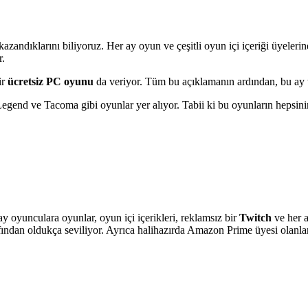
kazandıklarını biliyoruz. Her ay oyun ve çeşitli oyun içi içeriği üyele
r.
ir
ücretsiz PC oyunu
da veriyor. Tüm bu açıklamanın ardından, bu ay t
Legend ve Tacoma gibi oyunlar yer alıyor. Tabii ki bu oyunların hepsinin 
y oyunculara oyunlar, oyun içi içerikleri, reklamsız bir
Twitch
ve her a
rafından oldukça seviliyor. Ayrıca halihazırda Amazon Prime üyesi olanla