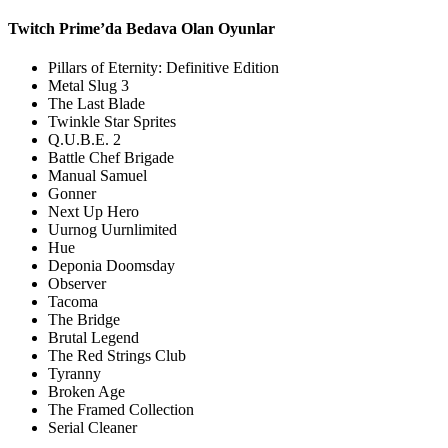
Twitch Prime’da Bedava Olan Oyunlar
Pillars of Eternity: Definitive Edition
Metal Slug 3
The Last Blade
Twinkle Star Sprites
Q.U.B.E. 2
Battle Chef Brigade
Manual Samuel
Gonner
Next Up Hero
Uurnog Uurnlimited
Hue
Deponia Doomsday
Observer
Tacoma
The Bridge
Brutal Legend
The Red Strings Club
Tyranny
Broken Age
The Framed Collection
Serial Cleaner