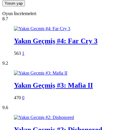
Oyun İncelemeleri
8.7
Yakın Geçmiş #4: Far Cry 3
563
1
9.2
Yakın Geçmiş #3: Mafia II
470
0
9.6
Yakın Geçmiş #2: Dishonored