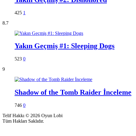
425
1
8.7
Yakın Geçmiş #1: Sleeping Dogs
523
0
9
Shadow of the Tomb Raider İnceleme
746
0
Telif Hakkı © 2026 Oyun Lobi
Tüm Hakları Saklıdır.