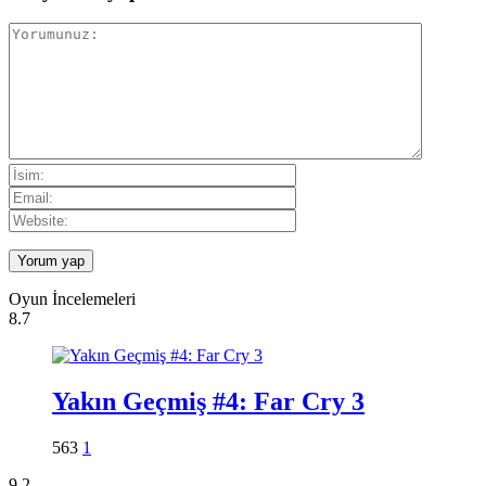
Oyun İncelemeleri
8.7
Yakın Geçmiş #4: Far Cry 3
563
1
9.2