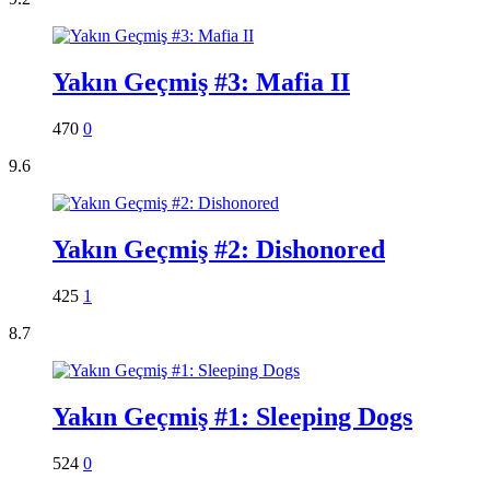
Yakın Geçmiş #3: Mafia II
470
0
9.6
Yakın Geçmiş #2: Dishonored
425
1
8.7
Yakın Geçmiş #1: Sleeping Dogs
524
0