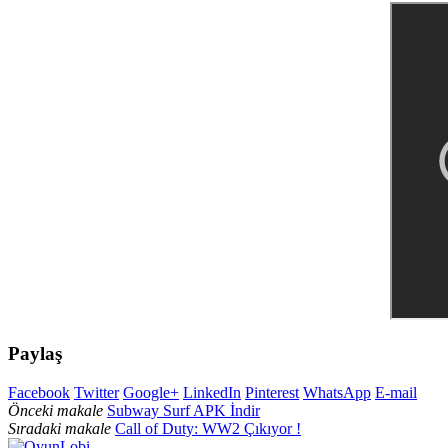
Paylaş
Facebook
Twitter
Google+
LinkedIn
Pinterest
WhatsApp
E-mail
Önceki makale
Subway Surf APK İndir
Sıradaki makale
Call of Duty: WW2 Çıkıyor !