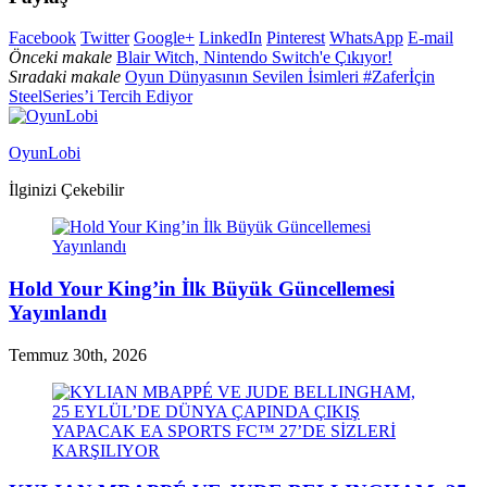
Facebook
Twitter
Google+
LinkedIn
Pinterest
WhatsApp
E-mail
Önceki makale
Blair Witch, Nintendo Switch'e Çıkıyor!
Sıradaki makale
Oyun Dünyasının Sevilen İsimleri #Zaferİçin
SteelSeries’i Tercih Ediyor
OyunLobi
İlginizi Çekebilir
Hold Your King’in İlk Büyük Güncellemesi
Yayınlandı
Temmuz 30th, 2026