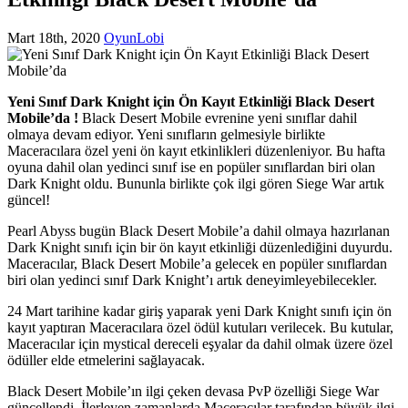
Mart 18th, 2020
OyunLobi
Yeni Sınıf Dark Knight için Ön Kayıt Etkinliği
Black Desert
Mobile’da !
Black Desert Mobile evrenine yeni sınıflar dahil
olmaya devam ediyor. Yeni sınıfların gelmesiyle birlikte
Maceracılara özel yeni ön kayıt etkinlikleri düzenleniyor. Bu hafta
oyuna dahil olan yedinci sınıf ise en popüler sınıflardan biri olan
Dark Knight oldu. Bununla birlikte çok ilgi gören Siege War artık
güncel!
Pearl Abyss bugün Black Desert Mobile’a dahil olmaya hazırlanan
Dark Knight sınıfı için bir ön kayıt etkinliği düzenlediğini duyurdu.
Maceracılar, Black Desert Mobile’a gelecek en popüler sınıflardan
biri olan yedinci sınıf Dark Knight’ı artık deneyimleyebilecekler.
24 Mart tarihine kadar giriş yaparak yeni Dark Knight sınıfı için ön
kayıt yaptıran Maceracılara özel ödül kutuları verilecek. Bu kutular,
Maceracılar için mystical dereceli eşyalar da dahil olmak üzere özel
ödüller elde etmelerini sağlayacak.
Black Desert Mobile’ın ilgi çeken devasa PvP özelliği Siege War
güncellendi. İlerleyen zamanlarda Maceracılar tarafından büyük ilgi