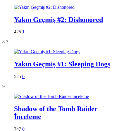
Yakın Geçmiş #2: Dishonored
425
1
8.7
Yakın Geçmiş #1: Sleeping Dogs
525
0
9
Shadow of the Tomb Raider
İnceleme
747
0