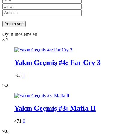
Oyun İncelemeleri
8.7
Yakın Geçmiş #4: Far Cry 3
563
1
9.2
Yakın Geçmiş #3: Mafia II
471
0
9.6