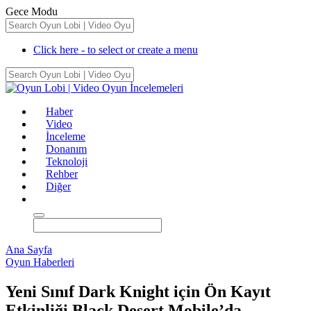
Gece Modu
Click here - to select or create a menu
Haber
Video
İnceleme
Donanım
Teknoloji
Rehber
Diğer
Ana Sayfa
Oyun Haberleri
Yeni Sınıf Dark Knight için Ön Kayıt
Etkinliği Black Desert Mobile’da