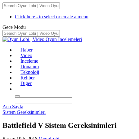
Click here - to select or create a menu
Gece Modu
Haber
Video
İnceleme
Donanım
Teknoloji
Rehber
Diğer
Ana Sayfa
Sistem Gereksinimleri
Battlefield V Sistem Gereksinimleri
Kasım 19th, 2018
OyunLobi