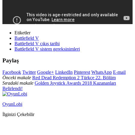
Etiketler
Battlefield V
Battlefield V çıkış tarihi
Battlefield V sistem gereksinimleri
Paylaş
Facebook
Twitter
Google+
LinkedIn
Pinterest
WhatsApp
E-mail
Önceki makale
Red Dead Redemption 2 Türkçe 22. Bölüm
Sıradaki makale
Golden Joystick Awards 2018 Kazananları
Belirlendi!
OyunLobi
İlginizi Çekebilir