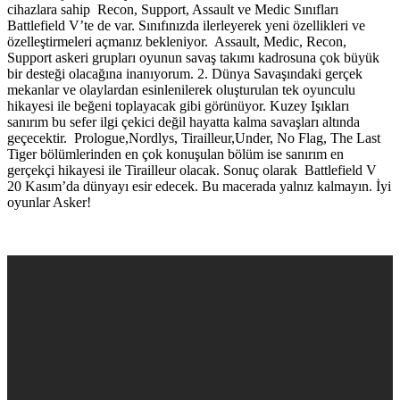
cihazlara sahip Recon, Support, Assault ve Medic Sınıfları
Battlefield V’te de var. Sınıfınızda ilerleyerek yeni özellikleri ve
özelleştirmeleri açmanız bekleniyor. Assault, Medic, Recon,
Support askeri grupları oyunun savaş takımı kadrosuna çok büyük
bir desteği olacağına inanıyorum. 2. Dünya Savaşındaki gerçek
mekanlar ve olaylardan esinlenilerek oluşturulan tek oyunculu
hikayesi ile beğeni toplayacak gibi görünüyor. Kuzey Işıkları
sanırım bu sefer ilgi çekici değil hayatta kalma savaşları altında
geçecektir. Prologue,Nordlys, Tirailleur,Under, No Flag, The Last
Tiger bölümlerinden en çok konuşulan bölüm ise sanırım en
gerçekçi hikayesi ile Tirailleur olacak. Sonuç olarak Battlefield V
20 Kasım’da dünyayı esir edecek. Bu macerada yalnız kalmayın. İyi
oyunlar Asker!