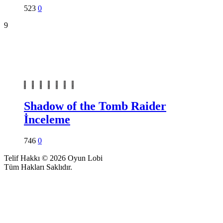
523
0
9
Shadow of the Tomb Raider
İnceleme
746
0
Telif Hakkı © 2026 Oyun Lobi
Tüm Hakları Saklıdır.