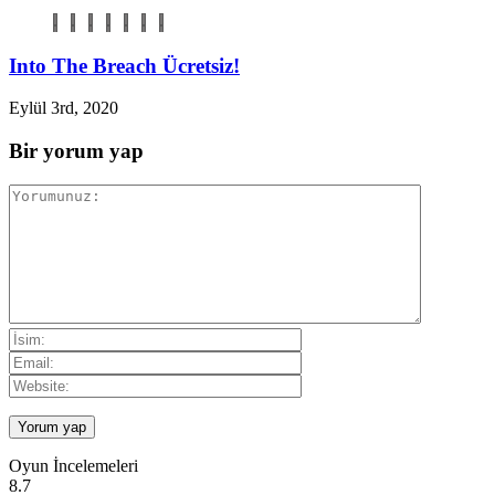
Into The Breach Ücretsiz!
Eylül 3rd, 2020
Bir yorum yap
Oyun İncelemeleri
8.7