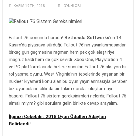
KASIM 19TH, 2018
OYUNLOBI
Fallout 76 sonunda burada!
Bethesda Softworks
‘ün 14
Kasım’da piyasaya sürdüğü Fallout 76’nın yayınlanmasından
birkaç gün geçmesine rağmen hem pek çok eleştiriye
mağruz kaldı hem de çok sevildi. Xbox One, Playstation 4
ve PC platformlarında bizlere sunulan Fallout 76 aksiyon bir
rol yapma oyunu. West Virginia’nın tepelerinde yaşanan bir
nükleer kıyameti konu alan bu oyun yayınlanmasıyla beraber
biz oyuncuların aklında bir takım sorular oluşturmayı
başardı. Fallout 76 sistem gereksinimleri nelerdir, Fallout 76
almalı mıyım? gibi sorulara gelin birlikte cevap arayalım.
İlginizi Çekebilir: 2018 Oyun Ödülleri Adayları
Belirlendi!