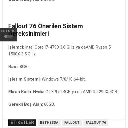
Fallout 76 Önerilen Sistem
GECE MODU
Gereksinimleri
İşlemci
: Intel Core i7-4790 3.6 GHz ya daAMD Ryzen 5
1500X 3.5 GHz
Ram
: 8GB.
İşletim Sistemi
: Windows 7/8/10 64-bit.
Ekran Kartı
: Nvidia GTX 970 4GB ya da AMD R9 290X 4GB
Gerekli Boş Alan
: 60GB.
ETIKETLER
BETHESDA
FALLOUT
FALLOUT 76