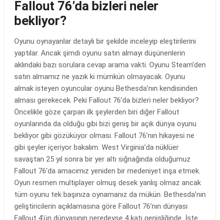
Fallout 76’da bizleri neler
bekliyor?
Oyunu oynayanlar detaylı bir şekilde inceleyip eleştirilerini
yaptılar. Ancak şimdi oyunu satın almayı düşünenlerin
aklındaki bazı sorulara cevap arama vakti. Oyunu Steam’den
satın almamız ne yazık ki mümkün olmayacak. Oyunu
almak isteyen oyuncular oyunu Bethesda’nın kendisinden
alması gerekecek. Peki Fallout 76’da bizleri neler bekliyor?
Öncelikle göze çarpan ilk şeylerden biri diğer Fallout
oyunlarında da olduğu gibi bizi geniş bir açık dünya oyunu
bekliyor gibi gözüküyor olması. Fallout 76’nın hikayesi ne
gibi şeyler içeriyor bakalım. West Virginia’da nüklüer
savaştan 25 yıl sonra bir yer altı sığnağında olduğumuz
Fallout 76’da amacımız yeniden bir medeniyet inşa etmek.
Oyun resmen multiplayer olmuş desek yanlış olmaz ancak
tüm oyunu tek başınıza oynamanız da mükün. Bethesda’nın
geliştiricilerin açıklamasına göre Fallout 76’nın dünyası
Fallout 4’ün dünyasının neredeyse 4 katı genişliğinde. İşte