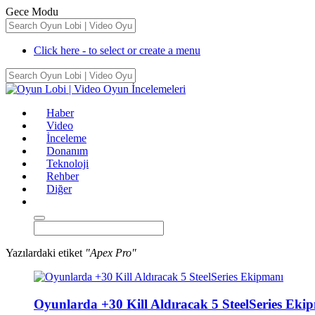
Gece Modu
Click here - to select or create a menu
Haber
Video
İnceleme
Donanım
Teknoloji
Rehber
Diğer
Yazılardaki etiket
"Apex Pro"
Oyunlarda +30 Kill Aldıracak 5 SteelSeries Eki