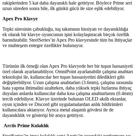
rakiplerinden 5 kat daha dayanıklı hale getiriyor. Böylece Prime seri
uzun süreden sonra bile, ilk günkü gücü ile size eşlik edebiliyor.
Apex Pro Klavye
Tepki süresinin çabukluğu, tuş takımının hissiyatı ve dayanıklılığa
ek olarak bir klavye oyuncunun işini kolaylaştıracak birçok özellik
barındırabilir. SteelSeries’in Apex Pro klavyesinde tüm bu ihtiyaçlar
ve muhteşem entegre özellikler bulunuyor.
Türünün ilk örneği olan Apex Pro klavyede her bir tuşun hassasiyeti
özel olarak ayarlanabiliyor. OmniPoint ayarlanabilir çalışma anahtarı
teknolojisi ile, kullanıcılar her tuşun hassasiyetini diledikleri gibi
değiştirebiliyor. Uzun çalışma anahtarları (3.6mm), çalışma sırasında
hata yapma ihtimalini azaltırken, daha yüksek tepki hızlarına ihtiyaç
duyulan anlarda kullanıcılar daha kısa çalışma anahtarlarını (0.4mm)
tercih edebiliyor. Klavye üzerinde bulunan OLED akıllı ekranlar,
oyun içinden ve Discord gibi uygulamalardan anlık bildirimleri
kullanıcılara aktarıyor. Ayrıca metal alaşımlı gövdesi ile de
dayanıklılık ve gösterişi bir araya getiriyor.
Arctis Prime Kulaklık
SteelSeries’in imza kulaklık sersi Arctis’in oyundaki performans ve