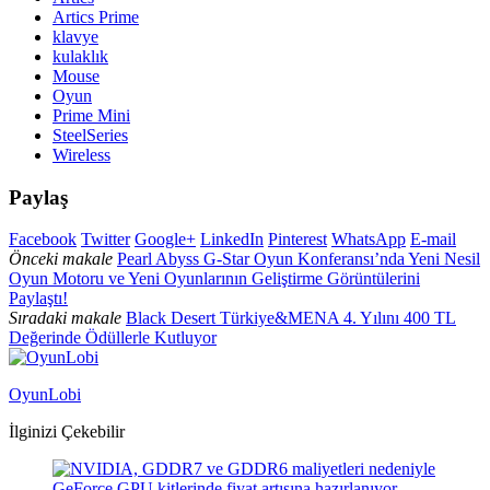
Artics Prime
klavye
kulaklık
Mouse
Oyun
Prime Mini
SteelSeries
Wireless
Paylaş
Facebook
Twitter
Google+
LinkedIn
Pinterest
WhatsApp
E-mail
Önceki makale
Pearl Abyss G-Star Oyun Konferansı’nda Yeni Nesil
Oyun Motoru ve Yeni Oyunlarının Geliştirme Görüntülerini
Paylaştı!
Sıradaki makale
Black Desert Türkiye&MENA 4. Yılını 400 TL
Değerinde Ödüllerle Kutluyor
OyunLobi
İlginizi Çekebilir