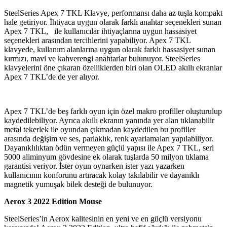
SteelSeries Apex 7 TKL Klavye, performansı daha az tuşla kompakt
hale getiriyor. İhtiyaca uygun olarak farklı anahtar seçenekleri sunan
Apex 7 TKL, ile kullanıcılar ihtiyaçlarına uygun hassasiyet
seçenekleri arasından tercihlerini yapabiliyor. Apex 7 TKL
klavyede, kullanım alanlarına uygun olarak farklı hassasiyet sunan
kırmızı, mavi ve kahverengi anahtarlar bulunuyor. SteelSeries
klavyelerini öne çıkaran özelliklerden biri olan OLED akıllı ekranlar
Apex 7 TKL’de de yer alıyor.
Apex 7 TKL’de beş farklı oyun için özel makro profiller oluşturulup
kaydedilebiliyor. Ayrıca akıllı ekranın yanında yer alan tıklanabilir
metal tekerlek ile oyundan çıkmadan kaydedilen bu profiller
arasında değişim ve ses, parlaklık, renk ayarlamaları yapılabiliyor.
Dayanıklılıktan ödün vermeyen güçlü yapısı ile Apex 7 TKL, seri
5000 aliminyum gövdesine ek olarak tuşlarda 50 milyon tıklama
garantisi veriyor. İster oyun oynarken ister yazı yazarken
kullanıcının konforunu artıracak kolay takılabilir ve dayanıklı
magnetik yumuşak bilek desteği de bulunuyor.
Aerox 3 2022 Edition Mouse
SteelSeries’in Aerox kalitesinin en yeni ve en güçlü versiyonu