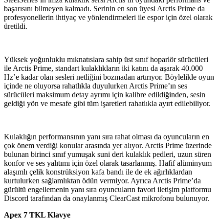
başarısını bilmeyen kalmadı. Serinin en son üyesi Arctis Prime da
profesyonellerin ihtiyaç ve yönlendirmeleri ile espor için özel olarak
üretildi.
Yüksek yoğunluklu mıknatıslara sahip üst sınıf hoparlör sürücüleri
ile Arctis Prime, standart kulaklıkların iki katını da aşarak 40.000
Hz’e kadar olan sesleri netliğini bozmadan artırıyor. Böylelikle oyun
içinde ne oluyorsa rahatlıkla duyulurken Arctis Prime’ın ses
sürücüleri maksimum detay ayrımı için kalibre edildiğinden, sesin
geldiği yön ve mesafe gibi tüm işaretleri rahatlıkla ayırt edilebiliyor.
Kulaklığın performansının yanı sıra rahat olması da oyuncuların en
çok önem verdiği konular arasında yer alıyor. Arctis Prime üzerinde
bulunan birinci sınıf yumuşak suni deri kulaklık pedleri, uzun süren
konfor ve ses yalıtımı için özel olarak tasarlanmış. Hafif alüminyum
alaşımlı çelik konstrüksiyon kafa bandı ile de ek ağırlıklardan
kurtulurken sağlamlıktan ödün vermiyor. Ayrıca Arctis Prime’da
gürültü engellemenin yanı sıra oyuncuların favori iletişim platformu
Discord tarafından da onaylanmış ClearCast mikrofonu bulunuyor.
Apex 7 TKL Klavye