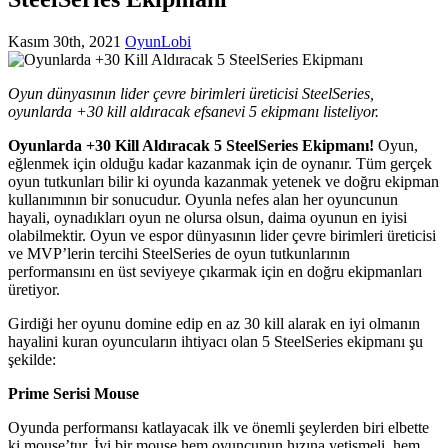
Kasım 30th, 2021
OyunLobi
Oyun dünyasının lider çevre birimleri üreticisi SteelSeries,
oyunlarda +30 kill aldıracak efsanevi 5 ekipmanı listeliyor.
Oyunlarda +30 Kill Aldıracak 5 SteelSeries Ekipmanı!
Oyun,
eğlenmek için olduğu kadar kazanmak için de oynanır. Tüm gerçek
oyun tutkunları bilir ki oyunda kazanmak yetenek ve doğru ekipman
kullanımının bir sonucudur. Oyunla nefes alan her oyuncunun
hayali, oynadıkları oyun ne olursa olsun, daima oyunun en iyisi
olabilmektir. Oyun ve espor dünyasının lider çevre birimleri üreticisi
ve MVP’lerin tercihi SteelSeries de oyun tutkunlarının
performansını en üst seviyeye çıkarmak için en doğru ekipmanları
üretiyor.
Girdiği her oyunu domine edip en az 30 kill alarak en iyi olmanın
hayalini kuran oyuncuların ihtiyacı olan 5 SteelSeries ekipmanı şu
şekilde:
Prime Serisi Mouse
Oyunda performansı katlayacak ilk ve önemli şeylerden biri elbette
ki mouse’tur. İyi bir mouse hem oyuncunun hızına yetişmeli, hem