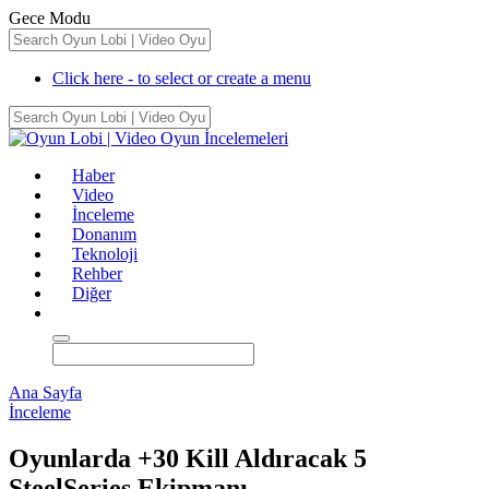
Gece Modu
Click here - to select or create a menu
Haber
Video
İnceleme
Donanım
Teknoloji
Rehber
Diğer
Ana Sayfa
İnceleme
Oyunlarda +30 Kill Aldıracak 5
SteelSeries Ekipmanı