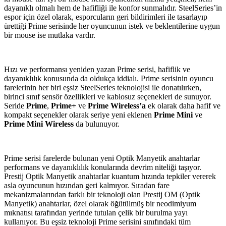
dayanıklı olmalı hem de hafifliği ile konfor sunmalıdır. SteelSeries’in
espor için özel olarak, esporcuların geri bildirimleri ile tasarlayıp
ürettiği Prime serisinde her oyuncunun istek ve beklentilerine uygun
bir mouse ise mutlaka vardır.
Hızı ve performansı yeniden yazan Prime serisi, hafiflik ve
dayanıklılık konusunda da oldukça iddialı. Prime serisinin oyuncu
farelerinin her biri eşsiz SteelSeries teknolojisi ile donatılırken,
birinci sınıf sensör özellikleri ve kablosuz seçenekleri de sunuyor.
Seride
Prime
,
Prime+
ve
Prime Wireless’a
ek olarak daha hafif ve
kompakt seçenekler olarak seriye yeni eklenen
Prime Mini
ve
Prime Mini Wireless
da bulunuyor.
Prime serisi farelerde bulunan yeni Optik Manyetik anahtarlar
performans ve dayanıklılık konularında devrim niteliği taşıyor.
Prestij Optik Manyetik anahtarlar kuantum hızında tepkiler vererek
asla oyuncunun hızından geri kalmıyor. Sıradan fare
mekanizmalarından farklı bir teknoloji olan Prestij OM (Optik
Manyetik) anahtarlar, özel olarak öğütülmüş bir neodimiyum
mıknatısı tarafından yerinde tutulan çelik bir burulma yayı
kullanıyor. Bu eşsiz teknoloji Prime serisini sınıfındaki tüm