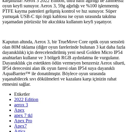
karşınızda! Aerox 3 2022 Edition, ultra hafif ağırlığı ile zahmetsiz
oyun keyfi sunuyor. Aerox 3, 59g ağırlığı ve %100 işlenmemiş
PTFE kayma patenleri gelişmiş kontrol ve hız sunuyor. Süper
yumuşak USB-C tipi örgü kablosu ise oyun sırasında takılma
yaşamadan pürüzsüz bir akıcılıkta kullanım keyfi yaşatıyor.
Kaputun altında, Aerox 3, bir TrueMove Core optik oyun sensörü
olan 80M tıklama (diğer oyun farelerinde bulunan 3 kat daha fazla
dayanıklılık) için derecelendirilmiş yeni nesil Golden Micro IP54
anahtarları kullanır ve 3 bölgeli RGB aydınlatma ile vurgulanır.
Dayanıklılık çin estetikten ödün vermeyen benzersiz Aerox silueti,
IP54 derecesini alan ilk oyun faresi olan IP54 suya dayanıklı
AquaBarrier™ ile donatılmıştır. Böylece oyun sırasında
yaşanabilecek sıvı dökülmeleri ve kazalara karşı içinizin rahat
etmesini sağlar.
Etiketler
2022 Edition
aerox 3
Apex
apex 7 tkl
Apex Pro
Apex7
Artics