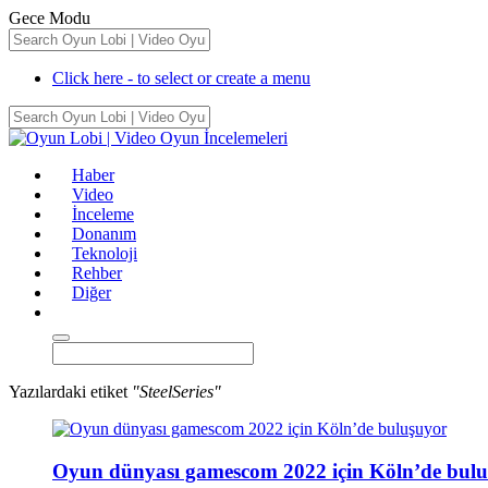
Gece Modu
Click here - to select or create a menu
Haber
Video
İnceleme
Donanım
Teknoloji
Rehber
Diğer
Yazılardaki etiket
"SteelSeries"
Oyun dünyası gamescom 2022 için Köln’de bul