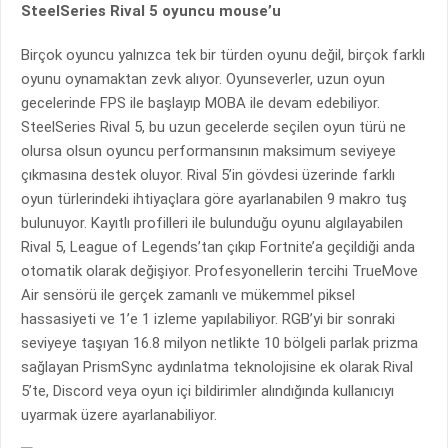
SteelSeries Rival 5 oyuncu mouse’u
Birçok oyuncu yalnızca tek bir türden oyunu değil, birçok farklı
oyunu oynamaktan zevk alıyor. Oyunseverler, uzun oyun
gecelerinde FPS ile başlayıp MOBA ile devam edebiliyor.
SteelSeries Rival 5, bu uzun gecelerde seçilen oyun türü ne
olursa olsun oyuncu performansının maksimum seviyeye
çıkmasına destek oluyor. Rival 5’in gövdesi üzerinde farklı
oyun türlerindeki ihtiyaçlara göre ayarlanabilen 9 makro tuş
bulunuyor. Kayıtlı profilleri ile bulunduğu oyunu algılayabilen
Rival 5, League of Legends’tan çıkıp Fortnite’a geçildiği anda
otomatik olarak değişiyor. Profesyonellerin tercihi TrueMove
Air sensörü ile gerçek zamanlı ve mükemmel piksel
hassasiyeti ve 1’e 1 izleme yapılabiliyor. RGB’yi bir sonraki
seviyeye taşıyan 16.8 milyon netlikte 10 bölgeli parlak prizma
sağlayan PrismSync aydınlatma teknolojisine ek olarak Rival
5’te, Discord veya oyun içi bildirimler alındığında kullanıcıyı
uyarmak üzere ayarlanabiliyor.