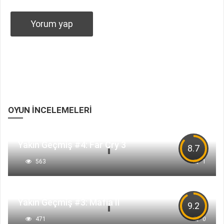
OYUN İNCELEMELERI
Yakın Geçmiş #4: Far Cry 3
8.7
563
1
Yakın Geçmiş #3: Mafia II
9.2
471
0