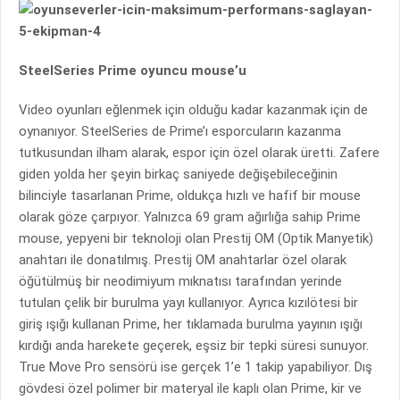
SteelSeries Prime oyuncu mouse’u
Video oyunları eğlenmek için olduğu kadar kazanmak için de
oynanıyor. SteelSeries de Prime’ı esporcuların kazanma
tutkusundan ilham alarak, espor için özel olarak üretti. Zafere
giden yolda her şeyin birkaç saniyede değişebileceğinin
bilinciyle tasarlanan Prime, oldukça hızlı ve hafif bir mouse
olarak göze çarpıyor. Yalnızca 69 gram ağırlığa sahip Prime
mouse, yepyeni bir teknoloji olan Prestij OM (Optik Manyetik)
anahtarı ile donatılmış. Prestij OM anahtarlar özel olarak
öğütülmüş bir neodimiyum mıknatısı tarafından yerinde
tutulan çelik bir burulma yayı kullanıyor. Ayrıca kızılötesi bir
giriş ışığı kullanan Prime, her tıklamada burulma yayının ışığı
kırdığı anda harekete geçerek, eşsiz bir tepki süresi sunuyor.
True Move Pro sensörü ise gerçek 1’e 1 takip yapabiliyor. Dış
gövdesi özel polimer bir materyal ile kaplı olan Prime, kir ve