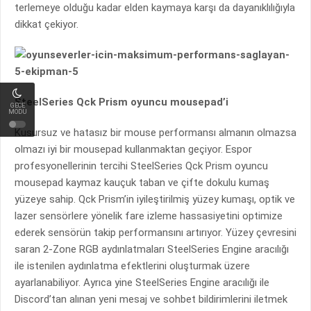
terlemeye olduğu kadar elden kaymaya karşı da dayanıklılığıyla
dikkat çekiyor.
SteelSeries Qck Prism oyuncu mousepad’i
GECE
MODU
Kusursuz ve hatasız bir mouse performansı almanın olmazsa
olmazı iyi bir mousepad kullanmaktan geçiyor. Espor
profesyonellerinin tercihi SteelSeries Qck Prism oyuncu
mousepad kaymaz kauçuk taban ve çifte dokulu kumaş
yüzeye sahip. Qck Prism’in iyileştirilmiş yüzey kumaşı, optik ve
lazer sensörlere yönelik fare izleme hassasiyetini optimize
ederek sensörün takip performansını artırıyor. Yüzey çevresini
saran 2-Zone RGB aydınlatmaları SteelSeries Engine aracılığı
ile istenilen aydınlatma efektlerini oluşturmak üzere
ayarlanabiliyor. Ayrıca yine SteelSeries Engine aracılığı ile
Discord’tan alınan yeni mesaj ve sohbet bildirimlerini iletmek