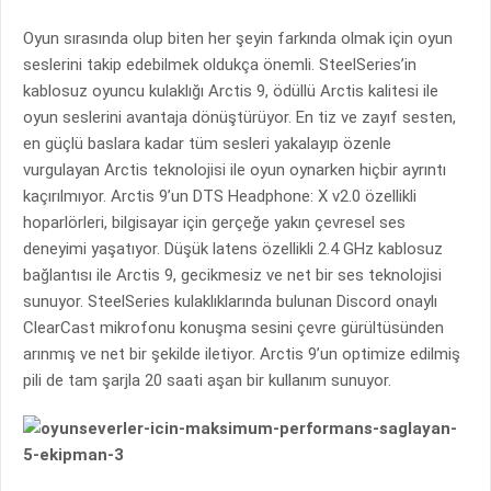
Oyun sırasında olup biten her şeyin farkında olmak için oyun
seslerini takip edebilmek oldukça önemli. SteelSeries’in
kablosuz oyuncu kulaklığı Arctis 9, ödüllü Arctis kalitesi ile
oyun seslerini avantaja dönüştürüyor. En tiz ve zayıf sesten,
en güçlü baslara kadar tüm sesleri yakalayıp özenle
vurgulayan Arctis teknolojisi ile oyun oynarken hiçbir ayrıntı
kaçırılmıyor. Arctis 9’un DTS Headphone: X v2.0 özellikli
hoparlörleri, bilgisayar için gerçeğe yakın çevresel ses
deneyimi yaşatıyor. Düşük latens özellikli 2.4 GHz kablosuz
bağlantısı ile Arctis 9, gecikmesiz ve net bir ses teknolojisi
sunuyor. SteelSeries kulaklıklarında bulunan Discord onaylı
ClearCast mikrofonu konuşma sesini çevre gürültüsünden
arınmış ve net bir şekilde iletiyor. Arctis 9’un optimize edilmiş
pili de tam şarjla 20 saati aşan bir kullanım sunuyor.