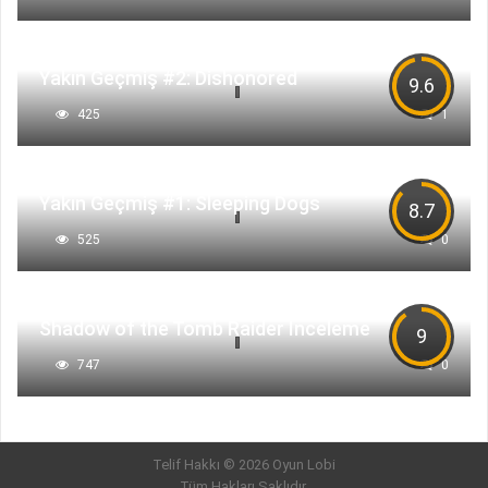
Yakın Geçmiş #2: Dishonored
9.6
425
1
Yakın Geçmiş #1: Sleeping Dogs
8.7
525
0
Shadow of the Tomb Raider İnceleme
9
747
0
Telif Hakkı © 2026 Oyun Lobi
Tüm Hakları Saklıdır.