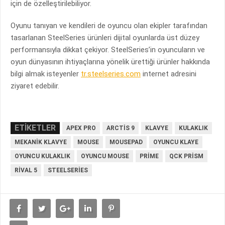
için de özelleştirilebiliyor.
Oyunu tanıyan ve kendileri de oyuncu olan ekipler tarafından
tasarlanan SteelSeries ürünleri dijital oyunlarda üst düzey
performansıyla dikkat çekiyor. SteelSeries’in oyuncuların ve
oyun dünyasının ihtiyaçlarına yönelik ürettiği ürünler hakkında
bilgi almak isteyenler
tr.steelseries.com
internet adresini
ziyaret edebilir.
ETIKETLER
APEX PRO
ARCTIS 9
KLAVYE
KULAKLIK
MEKANIK KLAVYE
MOUSE
MOUSEPAD
OYUNCU KLAYE
OYUNCU KULAKLIK
OYUNCU MOUSE
PRIME
QCK PRISM
RIVAL 5
STEELSERIES