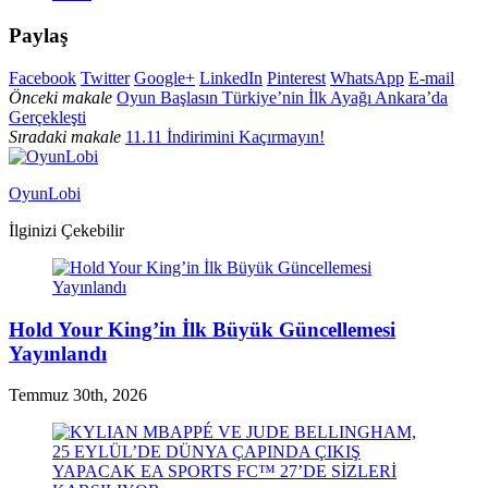
Paylaş
Facebook
Twitter
Google+
LinkedIn
Pinterest
WhatsApp
E-mail
Önceki makale
Oyun Başlasın Türkiye’nin İlk Ayağı Ankara’da
Gerçekleşti
Sıradaki makale
11.11 İndirimini Kaçırmayın!
OyunLobi
İlginizi Çekebilir
Hold Your King’in İlk Büyük Güncellemesi
Yayınlandı
Temmuz 30th, 2026