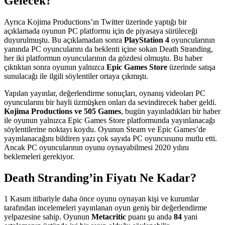
Gelecek?
Ayrıca Kojima Productions’ın Twitter üzerinde yaptığı bir
açıklamada oyunun PC platformu için de piyasaya sürüleceği
duyurulmuştu. Bu açıklamadan sonra
PlayStation 4
oyuncularının
yanında PC oyuncularını da beklenti içine sokan Death Stranding,
her iki platformun oyuncularının da gözdesi olmuştu. Bu haber
çıktıktan sonra oyunun yalnızca
Epic Games Store
üzerinde satışa
sunulacağı ile ilgili söylentiler ortaya çıkmıştı.
Yapılan yayınlar, değerlendirme sonuçları, oynanış videoları PC
oyuncularını bir hayli üzmüşken onları da sevindirecek haber geldi.
Kojima Productions ve 505 Games
, bugün yayınladıkları bir haber
ile oyunun yalnızca Epic Games Store platformunda yayınlanacağı
söylentilerine noktayı koydu. Oyunun Steam ve Epic Games’de
yayınlanacağını bildiren yazı çok sayıda PC oyuncusunu mutlu etti.
Ancak PC oyuncularının oyunu oynayabilmesi 2020 yılını
beklemeleri gerekiyor.
Death Stranding’in Fiyatı Ne Kadar?
1 Kasım itibariyle daha önce oyunu oynayan kişi ve kurumlar
tarafından incelemeleri yayınlanan oyun geniş bir değerlendirme
yelpazesine sahip. Oyunun
Metacritic
puanı şu anda
84
yani