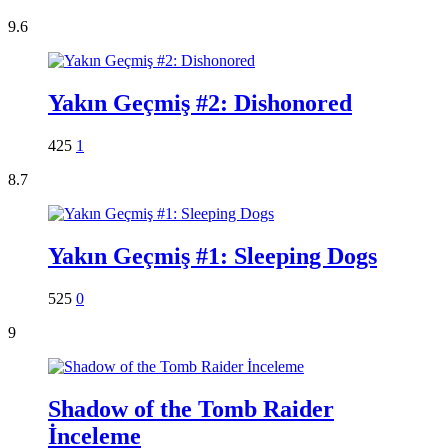
9.6
Yakın Geçmiş #2: Dishonored
425
1
8.7
Yakın Geçmiş #1: Sleeping Dogs
525
0
9
Shadow of the Tomb Raider
İnceleme