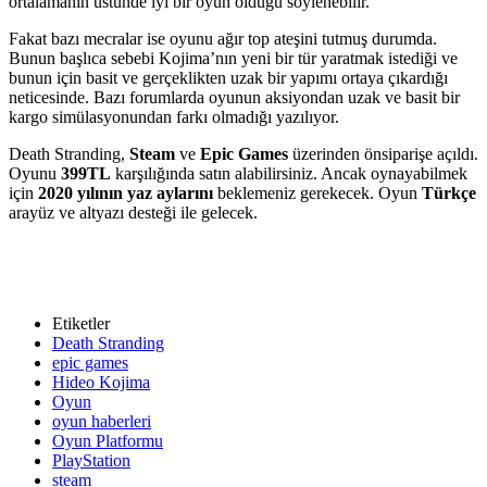
ortalamanın üstünde iyi bir oyun olduğu söylenebilir.
Fakat bazı mecralar ise oyunu ağır top ateşini tutmuş durumda.
Bunun başlıca sebebi Kojima’nın yeni bir tür yaratmak istediği ve
bunun için basit ve gerçeklikten uzak bir yapımı ortaya çıkardığı
neticesinde. Bazı forumlarda oyunun aksiyondan uzak ve basit bir
kargo simülasyonundan farkı olmadığı yazılıyor.
Death Stranding,
Steam
ve
Epic Games
üzerinden önsiparişe açıldı.
Oyunu
399TL
karşılığında satın alabilirsiniz. Ancak oynayabilmek
için
2020 yılının yaz aylarını
beklemeniz gerekecek. Oyun
Türkçe
arayüz ve altyazı desteği ile gelecek.
Etiketler
Death Stranding
epic games
Hideo Kojima
Oyun
oyun haberleri
Oyun Platformu
PlayStation
steam