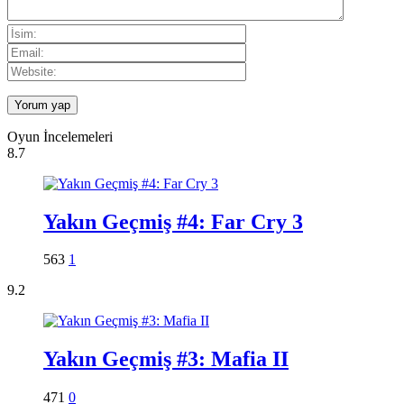
Oyun İncelemeleri
8.7
Yakın Geçmiş #4: Far Cry 3
563
1
9.2
Yakın Geçmiş #3: Mafia II
471
0