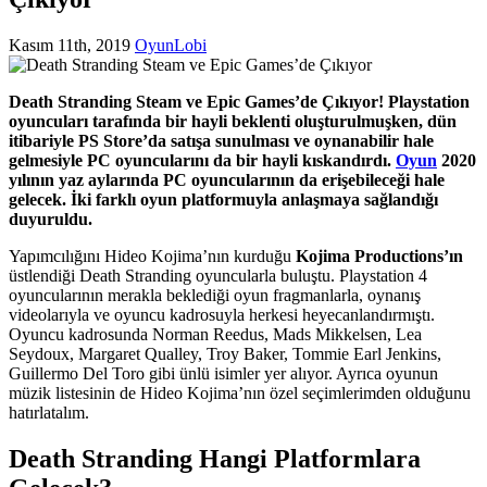
Kasım 11th, 2019
OyunLobi
Death Stranding Steam ve Epic Games’de Çıkıyor! Playstation
oyuncuları tarafında bir hayli beklenti oluşturulmuşken, dün
itibariyle PS Store’da satışa sunulması ve oynanabilir hale
gelmesiyle PC oyuncularını da bir hayli kıskandırdı.
Oyun
2020
yılının yaz aylarında PC oyuncularının da erişebileceği hale
gelecek. İki farklı oyun platformuyla anlaşmaya sağlandığı
duyuruldu.
Yapımcılığını Hideo Kojima’nın kurduğu
Kojima Productions’ın
üstlendiği Death Stranding oyuncularla buluştu. Playstation 4
oyuncularının merakla beklediği oyun fragmanlarla, oynanış
videolarıyla ve oyuncu kadrosuyla herkesi heyecanlandırmıştı.
Oyuncu kadrosunda Norman Reedus, Mads Mikkelsen, Lea
Seydoux, Margaret Qualley, Troy Baker, Tommie Earl Jenkins,
Guillermo Del Toro gibi ünlü isimler yer alıyor. Ayrıca oyunun
müzik listesinin de Hideo Kojima’nın özel seçimlerimden olduğunu
hatırlatalım.
Death Stranding Hangi Platformlara