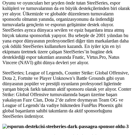
Oyunu ve oyuncuları her şeyden önde tutan SteelSeries, espor
kulüpleri ve turnuvalarının da en büyük destekçilerinden biri olarak
yer alıyor. Ülkemizde ve globalde düzenlenen turnuvaların
sponsorlu olmanın yanında, organizasyonunu da üstlendiği
turnuvalarla gençlerin ve esporun gelişimine destek oluyor.
SteelSeries ayrıca dünyaca sevilen ve eşsiz başarılara imza atmış
birçok takıma sponsorluk yapıyor. Bu sebeple de 2001 yılından bu
yana espor dünyasının profesyonelleri diğer tüm markalardan daha
çok ödülü SteelSeries kullanırken kazandı. En iyiler için en iyi
ekipmanı üretmek üzere çalışan SteelSeries’in bugüne dek
desteklediği espor takımları arasında Fnatic, Virtus.Pro, Natus
Vincere (NAVI) gibi dünya devleri yer alıyor.
SteelSeries; League of Legends, Counter Strike: Global Offensive,
Dota 2, Fortnite ve Player Unknown’s Battle Grounds gibi oyun
dünyasının popüler ve prestijli oyunların profesyonel liglerinde
yarışan birçok farklı takımın aktif sponsoru olarak yer alıyor. Conter
Strike: Global Offensive turnuvalarında başarı üzerine başarı
yakalayan Faze Clan, Dota 2’de zafere doymayan Team OG ve
League of Legends’da vadiye hükmeden FunPlus Phoenix gibi
global başarıların sahibi takımların da aktif sponsorluğunu
SteelSeries üstleniyor.