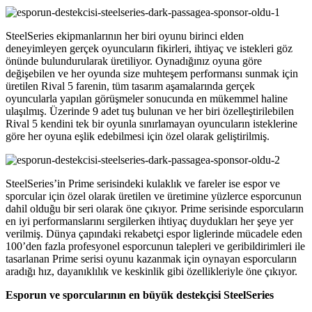
SteelSeries ekipmanlarının her biri oyunu birinci elden
deneyimleyen gerçek oyuncuların fikirleri, ihtiyaç ve istekleri göz
önünde bulundurularak üretiliyor. Oynadığınız oyuna göre
değişebilen ve her oyunda size muhteşem performansı sunmak için
üretilen Rival 5 farenin, tüm tasarım aşamalarında gerçek
oyuncularla yapılan görüşmeler sonucunda en mükemmel haline
ulaşılmış. Üzerinde 9 adet tuş bulunan ve her biri özelleştirilebilen
Rival 5 kendini tek bir oyunla sınırlamayan oyuncuların isteklerine
göre her oyuna eşlik edebilmesi için özel olarak geliştirilmiş.
SteelSeries’in Prime serisindeki kulaklık ve fareler ise espor ve
sporcular için özel olarak üretilen ve üretimine yüzlerce esporcunun
dahil olduğu bir seri olarak öne çıkıyor. Prime serisinde esporcuların
en iyi performanslarını sergilerken ihtiyaç duydukları her şeye yer
verilmiş. Dünya çapındaki rekabetçi espor liglerinde mücadele eden
100’den fazla profesyonel esporcunun talepleri ve geribildirimleri ile
tasarlanan Prime serisi oyunu kazanmak için oynayan esporcuların
aradığı hız, dayanıklılık ve keskinlik gibi özellikleriyle öne çıkıyor.
Esporun ve sporcularının en büyük destekçisi SteelSeries