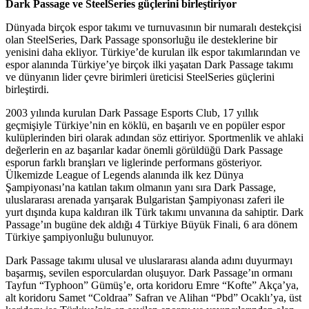
Dark Passage ve SteelSeries güçlerini birleştiriyor
Dünyada birçok espor takımı ve turnuvasının bir numaralı destekçisi
olan SteelSeries, Dark Passage sponsorluğu ile desteklerine bir
yenisini daha ekliyor. Türkiye’de kurulan ilk espor takımlarından ve
espor alanında Türkiye’ye birçok ilki yaşatan Dark Passage takımı
ve dünyanın lider çevre birimleri üreticisi SteelSeries güçlerini
birleştirdi.
2003 yılında kurulan Dark Passage Esports Club, 17 yıllık
geçmişiyle Türkiye’nin en köklü, en başarılı ve en popüler espor
kulüplerinden biri olarak adından söz ettiriyor. Sportmenlik ve ahlaki
değerlerin en az başarılar kadar önemli görüldüğü Dark Passage
esporun farklı branşları ve liglerinde performans gösteriyor.
Ülkemizde League of Legends alanında ilk kez Dünya
Şampiyonası’na katılan takım olmanın yanı sıra Dark Passage,
uluslararası arenada yarışarak Bulgaristan Şampiyonası zaferi ile
yurt dışında kupa kaldıran ilk Türk takımı unvanına da sahiptir. Dark
Passage’ın bugüne dek aldığı 4 Türkiye Büyük Finali, 6 ara dönem
Türkiye şampiyonluğu bulunuyor.
Dark Passage takımı ulusal ve uluslararası alanda adını duyurmayı
başarmış, sevilen esporculardan oluşuyor. Dark Passage’ın ormanı
Tayfun “Typhoon” Gümüş’e, orta koridoru Emre “Kofte” Akça’ya,
alt koridoru Samet “Coldraa” Safran ve Alihan “Pbd” Ocaklı’ya, üst