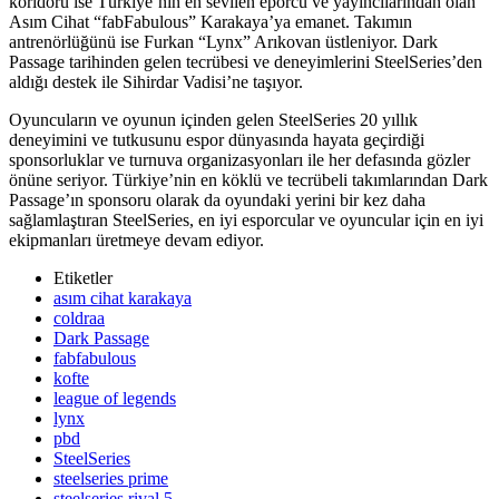
koridoru ise Türkiye’nin en sevilen eporcu ve yayıncılarından olan
Asım Cihat “fabFabulous” Karakaya’ya emanet. Takımın
antrenörlüğünü ise Furkan “Lynx” Arıkovan üstleniyor. Dark
Passage tarihinden gelen tecrübesi ve deneyimlerini SteelSeries’den
aldığı destek ile Sihirdar Vadisi’ne taşıyor.
Oyuncuların ve oyunun içinden gelen SteelSeries 20 yıllık
deneyimini ve tutkusunu espor dünyasında hayata geçirdiği
sponsorluklar ve turnuva organizasyonları ile her defasında gözler
önüne seriyor. Türkiye’nin en köklü ve tecrübeli takımlarından Dark
Passage’ın sponsoru olarak da oyundaki yerini bir kez daha
sağlamlaştıran SteelSeries, en iyi esporcular ve oyuncular için en iyi
ekipmanları üretmeye devam ediyor.
Etiketler
asım cihat karakaya
coldraa
Dark Passage
fabfabulous
kofte
league of legends
lynx
pbd
SteelSeries
steelseries prime
steelseries rival 5