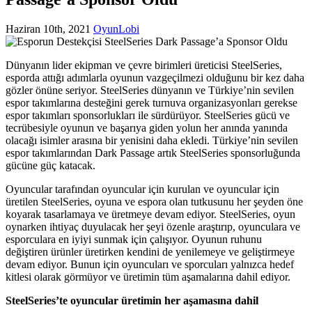
Haziran 10th, 2021
OyunLobi
Dünyanın lider ekipman ve çevre birimleri üreticisi SteelSeries,
esporda attığı adımlarla oyunun vazgeçilmezi olduğunu bir kez daha
gözler önüne seriyor. SteelSeries dünyanın ve Türkiye’nin sevilen
espor takımlarına desteğini gerek turnuva organizasyonları gerekse
espor takımları sponsorlukları ile sürdürüyor. SteelSeries gücü ve
tecrübesiyle oyunun ve başarıya giden yolun her anında yanında
olacağı isimler arasına bir yenisini daha ekledi. Türkiye’nin sevilen
espor takımlarından Dark Passage artık SteelSeries sponsorluğunda
gücüne güç katacak.
Oyuncular tarafından oyuncular için kurulan ve oyuncular için
üretilen SteelSeries, oyuna ve espora olan tutkusunu her şeyden öne
koyarak tasarlamaya ve üretmeye devam ediyor. SteelSeries, oyun
oynarken ihtiyaç duyulacak her şeyi özenle araştırıp, oyunculara ve
esporculara en iyiyi sunmak için çalışıyor. Oyunun ruhunu
değiştiren ürünler üretirken kendini de yenilemeye ve geliştirmeye
devam ediyor. Bunun için oyuncuları ve sporcuları yalnızca hedef
kitlesi olarak görmüyor ve üretimin tüm aşamalarına dahil ediyor.
SteelSeries’te oyuncular üretimin her aşamasına dahil