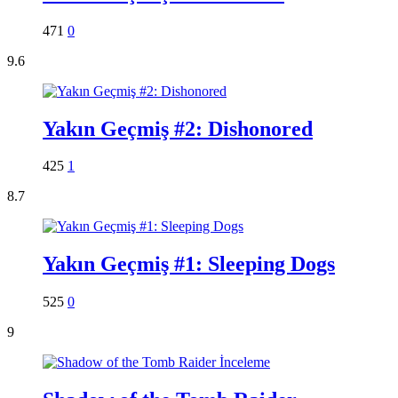
471
0
9.6
Yakın Geçmiş #2: Dishonored
425
1
8.7
Yakın Geçmiş #1: Sleeping Dogs
525
0
9