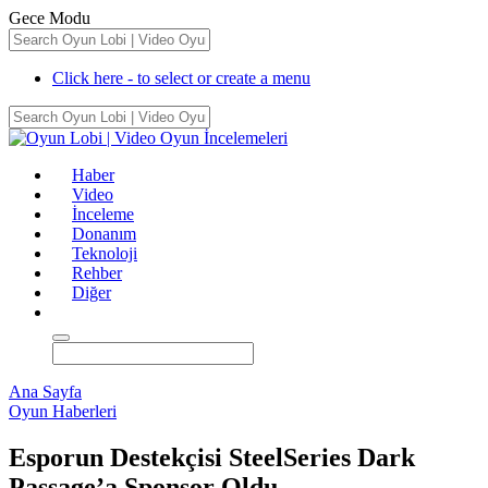
Gece Modu
Click here - to select or create a menu
Haber
Video
İnceleme
Donanım
Teknoloji
Rehber
Diğer
Ana Sayfa
Oyun Haberleri
Esporun Destekçisi SteelSeries Dark
Passage’a Sponsor Oldu