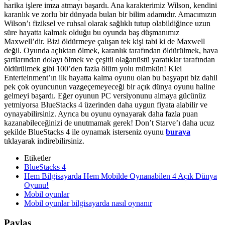
harika işlere imza atmayı başardı. Ana karakterimiz Wilson, kendini
karanlık ve zorlu bir dünyada bulan bir bilim adamıdır. Amacımızın
Wilson’ı fiziksel ve ruhsal olarak sağlıklı tutup olabildiğince uzun
süre hayatta kalmak olduğu bu oyunda baş düşmanımız
Maxwell’dir. Bizi öldürmeye çalışan tek kişi tabi ki de Maxwell
değil. Oyunda açlıktan ölmek, karanlık tarafından öldürülmek, hava
şartlarından dolayı ölmek ve çeşitli olağanüstü yaratıklar tarafından
öldürülmek gibi 100’den fazla ölüm yolu mümkün! Klei
Enterteinment’ın ilk hayatta kalma oyunu olan bu başyapıt biz dahil
pek çok oyuncunun vazgeçemeyeceği bir açık dünya oyunu haline
gelmeyi başardı. Eğer oyunun PC versiyonunu almaya gücünüz
yetmiyorsa BlueStacks 4 üzerinden daha uygun fiyata alabilir ve
oynayabilirsiniz. Ayrıca bu oyunu oynayarak daha fazla puan
kazanabileceğinizi de unutmamak gerek! Don’t Starve’ı daha ucuz
şekilde BlueStacks 4 ile oynamak isterseniz oyunu
buraya
tıklayarak indirebilirsiniz.
Etiketler
BlueStacks 4
Hem Bilgisayarda Hem Mobilde Oynanabilen 4 Açık Dünya
Oyunu!
Mobil oyunlar
Mobil oyunlar bilgisayarda nasıl oynanır
Paylaş