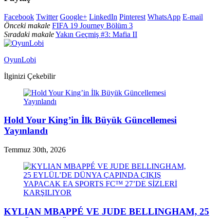
Facebook
Twitter
Google+
LinkedIn
Pinterest
WhatsApp
E-mail
Önceki makale
FIFA 19 Journey Bölüm 3
Sıradaki makale
Yakın Geçmiş #3: Mafia II
OyunLobi
İlginizi Çekebilir
Hold Your King’in İlk Büyük Güncellemesi
Yayınlandı
Temmuz 30th, 2026
KYLIAN MBAPPÉ VE JUDE BELLINGHAM, 25