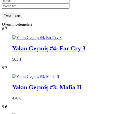
Oyun İncelemeleri
8.7
Yakın Geçmiş #4: Far Cry 3
563
1
9.2
Yakın Geçmiş #3: Mafia II
470
0
9.6