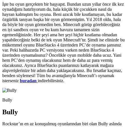
İşte bu oyun gerçekten bir başyapıt. Bundan uzun yıllar önce ilk kez
oynadığımı hatırlıyorum da, hala küçük bir çocukken nasıl da
hayran kalmıştım bu oyuna. Beni azıcık bile kısıtlamayan, bu kadar
özgürlük tanıyan başka bir oyun görmemiştim. Yıl 2018 oldu, hala
da böyle bir oyun görmedim ben. Minecraft görüp görebileceğiniz
en iyi sandbox oyun ve bu kum havuzu tamamen sizin
egemenliğinizde. Her şeyi ama her şeyi hiçbir kısıtlama olmadan
yapabileceğiniz belki de tek oyun Minecraft’tır. Şimdi ise elinizde bu
mükemmel oyunu BlueStacks 4 üzerinden PC’de oynama şansınız
var. Peki halihazırda PC versiyonu varken neden BlueStacks 4
üzerinden oynamalısınız? Öncelikle oyun mobilde daha ucuz. Yani
hem PC’den oynamış olacaksınız hem de daha az para vermiş
olacaksınız. Ayrıca BlueStacks puanlarınızı katlayarak mağaza
alışverişlerinize bir adım daha yaklaşacaksınız. Bu fırsatlar kaçmaz,
benden söylemesi! Tüm bu avantajlarıyla Minecraft’ı oynamak
isterseniz
buradan
indirebilirsiniz.
Bully
Bully
Rockstar’ın en az konuşulmuş oyunlarından biri olan Bully aslında