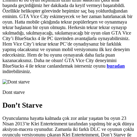
başında geçirdiğimiz her dakikada da keyif vermeyi başarabildi.
Özellikle helikopter görevinde hepimize saç baş yoldurduğundan
eminim. GTA Vice City eskimeyecek ve her zaman hatırlanacak bir
oyun. Hatta mobile çıktığında tekrar popülerleşen ve oynanmaya
tekrar başlanan bir oyun olmuştu. Herkesin tekrar tekrar oynayıp
sıkılmadığı, sıkılmayacağı, sıkılamayacağı bir oyun olan GTA Vice
City’i BlueStacks 4 ile PC üzerinden avantajlarla oynayabilirsiniz.
Hem Vice City’i tekrar tekrar PC’de oynadıysanız bir farklılık
yapmış olacaksınız ve oyunun mobil versiyonunu ilk kez deneyim
edeceksiniz. Hem de bu oyunu oynayarak daha fazla puan
kazanacaksınız. Daha ne olsun! GTA Vice City deneyimini
BlueStacks 4 ile tekrar canlandırmak isterseniz oyunu
buradan
indirebilirsiniz.
Dont starve
Don’t Starve
Oyuncularına hayatta kalmada çok zor anlar yaşatan bu oyun 23
Nisan 2013’te Klei Enterteinment tarafından yapılmış bir açık dünya
aksiyon-macera oyunudur. Zamanla iki farklı DLC ve oyunun çoklu
oyunculu versiyonunu çıkaran Klei Enterteinment, Don’t Starve ile