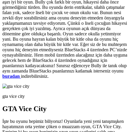
aşırı iyi bir oyun. Bully çok farklı bir oyun, hikayesi daha önce
görmediğiniz türden. Bu oyunda derin entrikalar, silahlı çatışmalar
falan yok, sadece liseli bir çocuk ve onun okulu var. Bunun nesi
zevkli diye sorabilirsiniz ama oyunu deneyim etmeden önyargıyla
yaklaşmamanızı tavsiye ediyorum. Çünkü o liseli çocuğun hikayesi
gerçekten çok iyi yazılmış. Ayrıca oyunun açık dünyası da
dönemine göre oldukça başarılı. Oyun sadece okulla yetinmiyor
yani. Bu oyuna hayran kalan büyük bir kitle olsa da oyunu hiç
oynamamış olan daha büyük bir kitle var. Eğer siz de bu muhteşem
oyunu hiç deneyim etmediyseniz BlueStacks 4 üzerinden PC’nizde
oynayabilirsiniz. Hem mobil üzerinden alacağınız için daha uyguna
gelecek hem de BlueStacks 4 üzerinden oynadığınız için
puanlarınızı katlayacaksınız! Sınırsız eğlenceye Bully ile tanık olup
aynı zamanda BluıeStacks puanlarınızı katlamak isterseniz oyunu
buradan
indirebilirsiniz.
gta vice city
GTA Vice City
İşte bu oyunu hepimiz biliyoruz! Oyunlarla yeni yeni tanışmışken
hayatımızın orta yerine çöken o muazzam oyun, GTA Vice City.
Eminim ki bu oyun hepimizin uzun uzun saatlerini çaldı ama