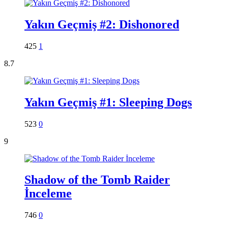
Yakın Geçmiş #2: Dishonored
425
1
8.7
Yakın Geçmiş #1: Sleeping Dogs
523
0
9
Shadow of the Tomb Raider
İnceleme
746
0