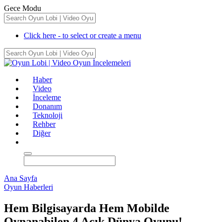
Gece Modu
Click here - to select or create a menu
Haber
Video
İnceleme
Donanım
Teknoloji
Rehber
Diğer
Ana Sayfa
Oyun Haberleri
Hem Bilgisayarda Hem Mobilde
Oynanabilen 4 Açık Dünya Oyunu!