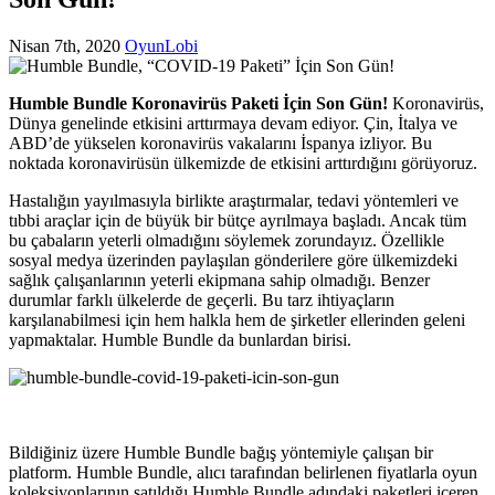
Nisan 7th, 2020
OyunLobi
Humble Bundle Koronavirüs Paketi İçin Son Gün!
Koronavirüs,
Dünya genelinde etkisini arttırmaya devam ediyor. Çin, İtalya ve
ABD’de yükselen koronavirüs vakalarını İspanya izliyor. Bu
noktada koronavirüsün ülkemizde de etkisini arttırdığını görüyoruz.
Hastalığın yayılmasıyla birlikte araştırmalar, tedavi yöntemleri ve
tıbbi araçlar için de büyük bir bütçe ayrılmaya başladı. Ancak tüm
bu çabaların yeterli olmadığını söylemek zorundayız. Özellikle
sosyal medya üzerinden paylaşılan gönderilere göre ülkemizdeki
sağlık çalışanlarının yeterli ekipmana sahip olmadığı. Benzer
durumlar farklı ülkelerde de geçerli. Bu tarz ihtiyaçların
karşılanabilmesi için hem halkla hem de şirketler ellerinden geleni
yapmaktalar. Humble Bundle da bunlardan birisi.
Bildiğiniz üzere Humble Bundle bağış yöntemiyle çalışan bir
platform. Humble Bundle, alıcı tarafından belirlenen fiyatlarla oyun
koleksiyonlarının satıldığı Humble Bundle adındaki paketleri içeren