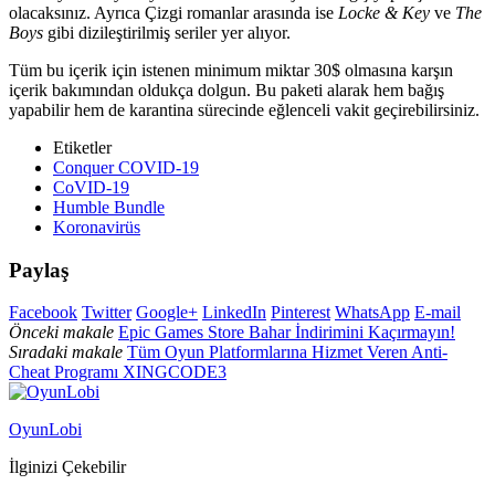
olacaksınız. Ayrıca Çizgi romanlar arasında ise
Locke & Key
ve
The
Boys
gibi dizileştirilmiş seriler yer alıyor.
Tüm bu içerik için istenen minimum miktar 30$ olmasına karşın
içerik bakımından oldukça dolgun. Bu paketi alarak hem bağış
yapabilir hem de karantina sürecinde eğlenceli vakit geçirebilirsiniz.
Etiketler
Conquer COVID-19
CoVID-19
Humble Bundle
Koronavirüs
Paylaş
Facebook
Twitter
Google+
LinkedIn
Pinterest
WhatsApp
E-mail
Önceki makale
Epic Games Store Bahar İndirimini Kaçırmayın!
Sıradaki makale
Tüm Oyun Platformlarına Hizmet Veren Anti-
Cheat Programı XINGCODE3
OyunLobi
İlginizi Çekebilir