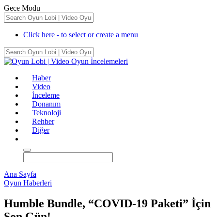
Gece Modu
Click here - to select or create a menu
Haber
Video
İnceleme
Donanım
Teknoloji
Rehber
Diğer
Ana Sayfa
Oyun Haberleri
Humble Bundle, “COVID-19 Paketi” İçin
Son Gün!