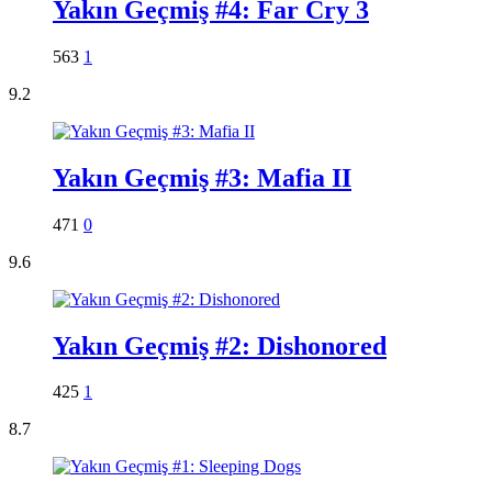
Yakın Geçmiş #4: Far Cry 3
563
1
9.2
Yakın Geçmiş #3: Mafia II
471
0
9.6
Yakın Geçmiş #2: Dishonored
425
1
8.7