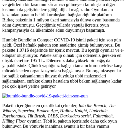
ve gelirlerin bir kısmının kâr amacı gütmeyen kuruluşlara diğer
kısmının da geliştiricilere gittiği dijital mağazadır. Oyunlardan
kazanılan paranın belirli kuruluşlara bağışlandığı bir platform.
Birkaç paketinin 1 milyon üzeri satmasıyla dünya oyun basınında
adını duyurmuştu. Geçtiğimiz yıllarda yaptığı ücretsiz oyun
kampanyasıyla da ülkemizde adını duyurmayı başarmıştı.
Humble Bundle’ın Conquer COVID-19 isimli paketi için son gün
geldi. Özel haftalık paketin son saatlerine girmiş bulunuyoruz. Bu
pakette 1.071$ değerinde bir içerik mevcut. Bu içeriği oyunlar ve e-
kitaplar oluşturuyor. Pakete sahip olmak için ödemeniz gereken en
düşük ücret ise 195 TL. Dilerseniz daha yüksek bir bağış da
yapabilirsiniz. Çünkü yaptığınız bağışın tamamı koronavirüse karşı
mücadele eden organizasyonlara bağışlanıyor. Bu organizasyonlar
ise sağlık çalışanlarının ihtiyaç duyduğu tıbbi malzemeleri
sağlamaktan, enfekte olmuş hastalara tıbbi bakım sağlamaya kadar
pek çok işlevi yerine getiriyor.
Paketin içeriğinde en çok dikkat çekenler;
Into the Breach, The
Witness, Superhot, Broken Age, Hallow Knight, Undertale,
Psychonauts,
Tilt Brush, TABS, Darksiders serisi, Fahrenheit,
Killing Floor
oyunlar. Tabii ki paketin içerisinde daha çok oyun
bulunuyor. Bu yönüyle inanılmaz avantajlı bir bağış yapmış