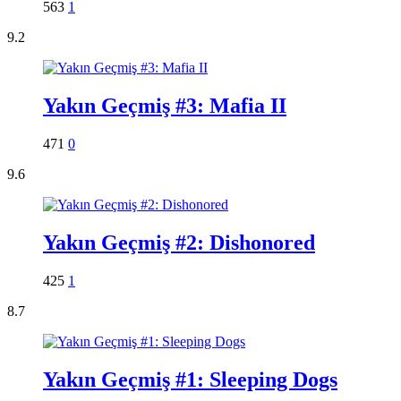
563
1
9.2
Yakın Geçmiş #3: Mafia II
471
0
9.6
Yakın Geçmiş #2: Dishonored
425
1
8.7
Yakın Geçmiş #1: Sleeping Dogs