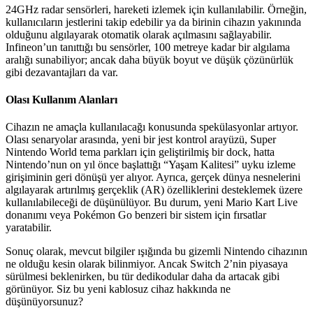
24GHz radar sensörleri, hareketi izlemek için kullanılabilir. Örneğin,
kullanıcıların jestlerini takip edebilir ya da birinin cihazın yakınında
olduğunu algılayarak otomatik olarak açılmasını sağlayabilir.
Infineon’un tanıttığı bu sensörler, 100 metreye kadar bir algılama
aralığı sunabiliyor; ancak daha büyük boyut ve düşük çözünürlük
gibi dezavantajları da var.
Olası Kullanım Alanları
Cihazın ne amaçla kullanılacağı konusunda spekülasyonlar artıyor.
Olası senaryolar arasında, yeni bir jest kontrol arayüzü, Super
Nintendo World tema parkları için geliştirilmiş bir dock, hatta
Nintendo’nun on yıl önce başlattığı “Yaşam Kalitesi” uyku izleme
girişiminin geri dönüşü yer alıyor. Ayrıca, gerçek dünya nesnelerini
algılayarak artırılmış gerçeklik (AR) özelliklerini desteklemek üzere
kullanılabileceği de düşünülüyor. Bu durum, yeni Mario Kart Live
donanımı veya Pokémon Go benzeri bir sistem için fırsatlar
yaratabilir.
Sonuç olarak, mevcut bilgiler ışığında bu gizemli Nintendo cihazının
ne olduğu kesin olarak bilinmiyor. Ancak Switch 2’nin piyasaya
sürülmesi beklenirken, bu tür dedikodular daha da artacak gibi
görünüyor. Siz bu yeni kablosuz cihaz hakkında ne
düşünüyorsunuz?