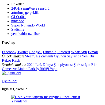
Etiketler
24GHz mmWave sensörü
artırılmış gerçeklik
CLO-001
nintendo
Super Nintendo World
Switch 2
yeni kablosuz cihaz
Paylaş
Facebook
Twitter
Google+
LinkedIn
Pinterest
WhatsApp
E-mail
Önceki makale
Steam, Eş Zamanlı Oyuncu Sayısında Yeni Bir
Rekor Kırdı
Sıradaki makale
2024 LoL Dünya Şampiyonası Şarkısı İçin Riot
Games ve Linkin Park İş Birliği Yaptı
OyunLobi
İlginizi Çekebilir