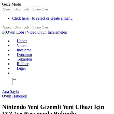
Gece Modu
Click here - to select or create a menu
Haber
Video
İnceleme
Donanım
Teknoloji
Rehber
Diğer
Ana Sayfa
Oyun Haberleri
Nintendo Yeni Gizemli Yeni Cihazı İçin
FCC’ye Başvuruda Bulundu