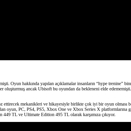
rmişti. Oyun hakkında yapılan açıklamalar insanların “hype trenine” b
tiler oluşturmuş ancak Ubisoft bu oyundan da bekleneni elde edememişti
z ettirecek mekanikleri ve hikayesiyle birlikte çok iyi bir oyun olması
k olan oyun, PC, PS4, PS5, Xbox One ve Xbox Series X platformlarına g
on 449 TL ve Ultimate Edition 495 TL olarak karşımıza çıkıyor.