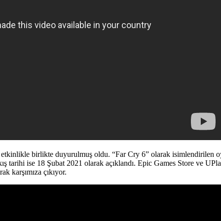
tkinlikle birlikte duyurulmuş oldu. “Far Cry 6” olarak isimlendirilen oy
 tarihi ise 18 Şubat 2021 olarak açıklandı. Epic Games Store ve UPlay’
ak karşımıza çıkıyor.