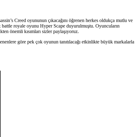
ssassin’s Creed oyununun çıkacağını öğrenen herkes oldukça mutlu ve
siz battle royale oyunu Hyper Scape duyurulmuştu. Oyuncuların
ten önemli kısımları sizler paylaşıyoruz.
öylenenlere göre pek çok oyunun tanıtılacağı etkinlikte büyük markalarla