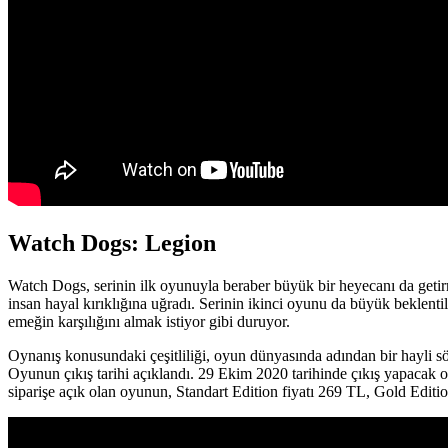
Watch Dogs: Legion
Watch Dogs, serinin ilk oyunuyla beraber büyük bir heyecanı da geti
insan hayal kırıklığına uğradı. Serinin ikinci oyunu da büyük beklen
emeğin karşılığını almak istiyor gibi duruyor.
Oynanış konusundaki çeşitliliği, oyun dünyasında adından bir hayli sö
Oyunun çıkış tarihi açıklandı. 29 Ekim 2020 tarihinde çıkış yapaca
siparişe açık olan oyunun, Standart Edition fiyatı 269 TL, Gold Editi