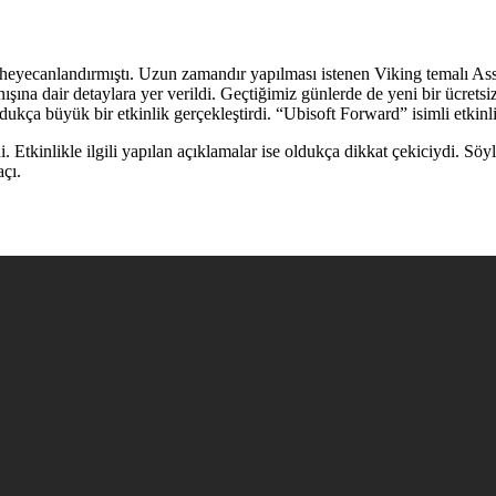
rı heyecanlandırmıştı. Uzun zamandır yapılması istenen Viking temalı A
şına dair detaylara yer verildi. Geçtiğimiz günlerde de yeni bir ücret
a büyük bir etkinlik gerçekleştirdi. “Ubisoft Forward” isimli etkinlik
di. Etkinlikle ilgili yapılan açıklamalar ise oldukça dikkat çekiciydi. S
açı.