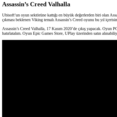
Assassin’s Creed Valhalla
Ubisoft’un oyun sektörüne kattığı en büyük değerlerden biri olan Ass
çıkması beklenen Viking temalı Assassin’s Creed oyunu bu yıl içerisi
Assassin’s Creed Valhalla, 17 Kasım 2020’de çıkış yapacak. Oyun P
hatırlatalım. Oyun Epic Games Store, UPlay üzerinden satın alınabiliy