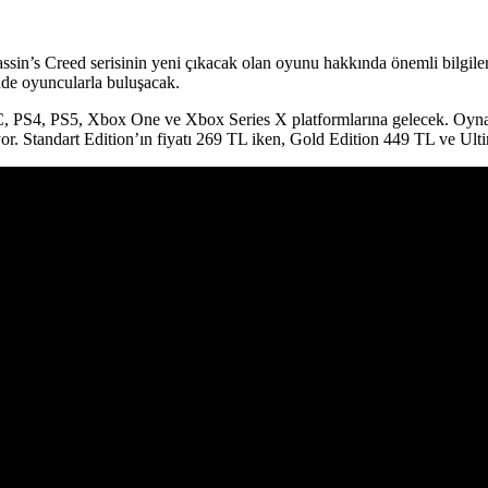
assin’s Creed serisinin yeni çıkacak olan oyunu hakkında önemli bilgile
nde oyuncularla buluşacak.
C, PS4, PS5, Xbox One ve Xbox Series X platformlarına gelecek. Oyna
or. Standart Edition’ın fiyatı 269 TL iken, Gold Edition 449 TL ve Ult